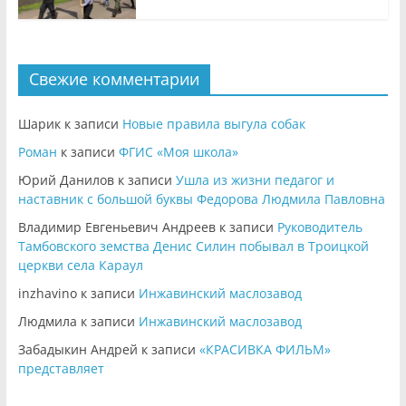
Свежие комментарии
Шарик
к записи
Новые правила выгула собак
Роман
к записи
ФГИС «Моя школа»
Юрий Данилов
к записи
Ушла из жизни педагог и
наставник с большой буквы Федорова Людмила Павловна
Владимир Евгеньевич Андреев
к записи
Руководитель
Тамбовского земства Денис Силин побывал в Троицкой
церкви села Караул
inzhavino
к записи
Инжавинский маслозавод
Людмила
к записи
Инжавинский маслозавод
Забадыкин Андрей
к записи
«КРАСИВКА ФИЛЬМ»
представляет