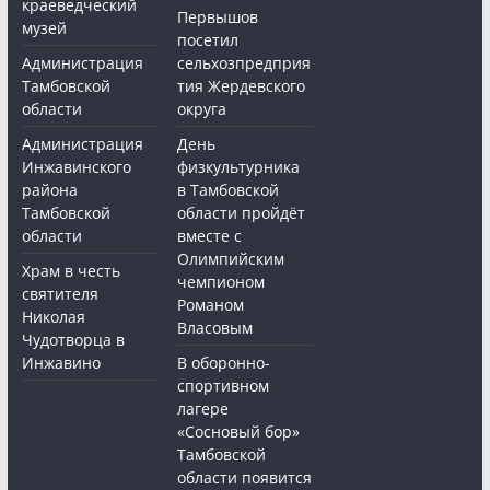
краеведческий
Первышов
музей
посетил
Администрация
сельхозпредприя
Тамбовской
тия Жердевского
области
округа
Администрация
День
Инжавинского
физкультурника
района
в Тамбовской
Тамбовской
области пройдёт
области
вместе с
Олимпийским
Храм в честь
чемпионом
святителя
Романом
Николая
Власовым
Чудотворца в
Инжавино
В оборонно-
спортивном
лагере
«Сосновый бор»
Тамбовской
области появится