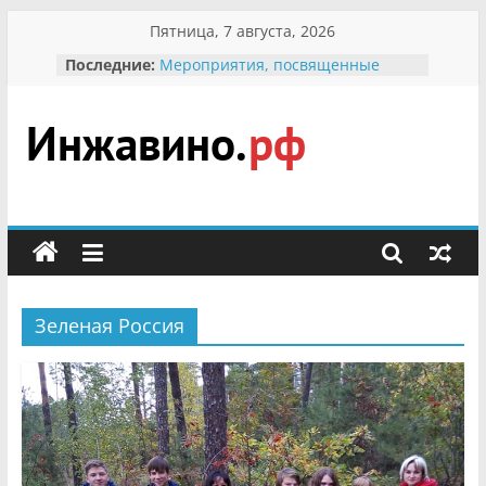
Перейти
Пятница, 7 августа, 2026
к
Последние:
Мероприятия, посвященные
содержимому
Международному Дню семьи
Присвоение звания «Почётный
гражданин Инжавинского округа»
участнице Великой
Инжавино.рф
Отечественной, фронтовичке
Александре Николаевне
Кирсановой
сельский
Безопасность в сети Интернет
портал
Ученики приняли участие в
мероприятии «Сохраним
первоцветы!»
Зеленая Россия
В вольере Воронинского
заповедника родились крапчатые
суслики