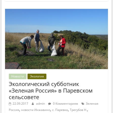
Новости
Экология
Экологический субботник
«Зеленая Россия» в Паревском
сельсовете
22.09.2017
admin
0 Комментариев
Зеленая
,
,
,
,
Россия
новости Инжавино
с. Паревка
Трегубов Н.