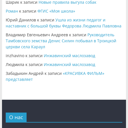
Шарик
к записи
Новые правила выгула собак
Роман
к записи
ФГИС «Моя школа»
Юрий Данилов
к записи
Ушла из жизни педагог и
наставник с большой буквы Федорова Людмила Павловна
Владимир Евгеньевич Андреев
к записи
Руководитель
Тамбовского земства Денис Силин побывал в Троицкой
церкви села Караул
inzhavino
к записи
Инжавинский маслозавод
Людмила
к записи
Инжавинский маслозавод
Забадыкин Андрей
к записи
«КРАСИВКА ФИЛЬМ»
представляет
О нас