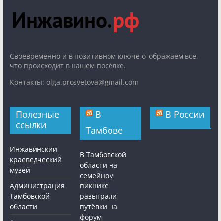
Cвоевременно и в позитивном ключе отображаем все,
что происходит в нашем посёлке.
Контакты: olga.prosvetova@gmail.com
Полезные
В
В России
ссылки
Тамбове
Инжавинский
В Тамбовской
краеведческий
области на
музей
семейном
Администрация
пикнике
Тамбовской
разыграли
области
путёвки на
форум