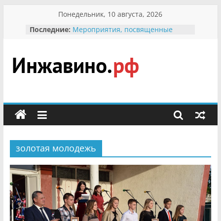
Перейти
Понедельник, 10 августа, 2026
к
Последние:
Мероприятия, посвященные
содержимому
Международному Дню семьи
Присвоение звания «Почётный
гражданин Инжавинского округа»
участнице Великой
Инжавино.рф
Отечественной, фронтовичке
Александре Николаевне
Кирсановой
сельский
Безопасность в сети Интернет
портал
Ученики приняли участие в
мероприятии «Сохраним
первоцветы!»
золотая молодежь
В вольере Воронинского
заповедника родились крапчатые
суслики