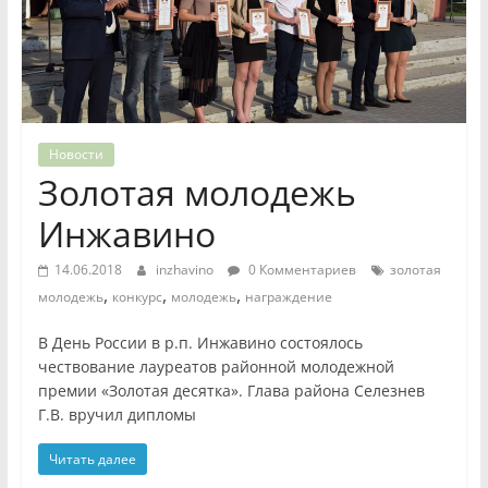
Новости
Золотая молодежь
Инжавино
14.06.2018
inzhavino
0 Комментариев
золотая
,
,
,
молодежь
конкурс
молодежь
награждение
В День России в р.п. Инжавино состоялось
чествование лауреатов районной молодежной
премии «Золотая десятка». Глава района Селезнев
Г.В. вручил дипломы
Читать далее