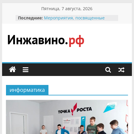
Перейти
Пятница, 7 августа, 2026
к
Последние:
Мероприятия, посвященные
содержимому
Международному Дню семьи
Присвоение звания «Почётный
гражданин Инжавинского округа»
участнице Великой
Инжавино.рф
Отечественной, фронтовичке
Александре Николаевне
Кирсановой
сельский
Безопасность в сети Интернет
портал
Ученики приняли участие в
мероприятии «Сохраним
первоцветы!»
информатика
В вольере Воронинского
заповедника родились крапчатые
суслики