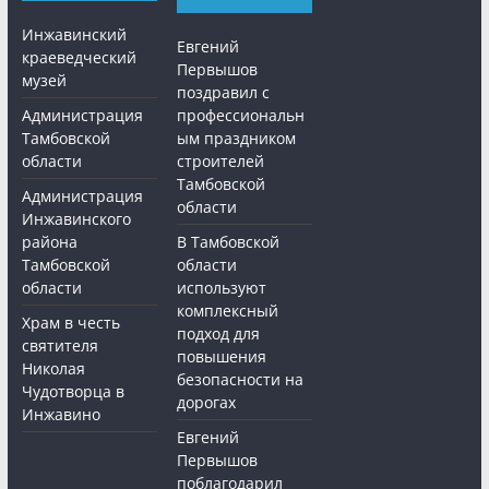
Инжавинский
Евгений
краеведческий
Первышов
музей
поздравил с
Администрация
профессиональн
Тамбовской
ым праздником
области
строителей
Тамбовской
Администрация
области
Инжавинского
района
В Тамбовской
Тамбовской
области
области
используют
комплексный
Храм в честь
подход для
святителя
повышения
Николая
безопасности на
Чудотворца в
дорогах
Инжавино
Евгений
Первышов
поблагодарил