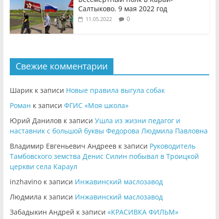
Салтыково. 9 мая 2022 год
0
11.05.2022
Свежие комментарии
Шарик
к записи
Новые правила выгула собак
Роман
к записи
ФГИС «Моя школа»
Юрий Данилов
к записи
Ушла из жизни педагог и
наставник с большой буквы Федорова Людмила Павловна
Владимир Евгеньевич Андреев
к записи
Руководитель
Тамбовского земства Денис Силин побывал в Троицкой
церкви села Караул
inzhavino
к записи
Инжавинский маслозавод
Людмила
к записи
Инжавинский маслозавод
Забадыкин Андрей
к записи
«КРАСИВКА ФИЛЬМ»