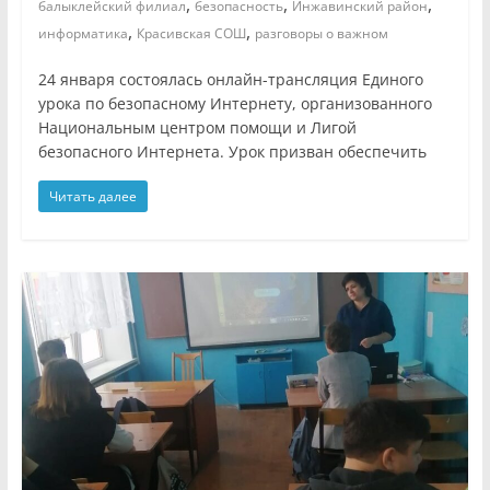
,
,
,
балыклейский филиал
безопасность
Инжавинский район
,
,
информатика
Красивская СОШ
разговоры о важном
24 января состоялась онлайн-трансляция Единого
урока по безопасному Интернету, организованного
Национальным центром помощи и Лигой
безопасного Интернета. Урок призван обеспечить
Читать далее