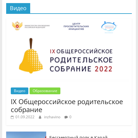
Видео
Видео
Образование
IX Общероссийское родительское
собрание
01.09.2022
inzhavino
0
Бессмертный полк в Карай-