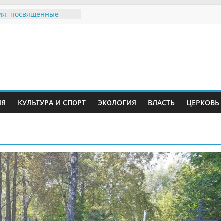
Воронинского
а родились крапчатые
ия, посвященные
дному Дню семьи
 звания «Почётный
Инжавинского округа»
Великой
ной, фронтовичке
 Николаевне
ИЯ
КУЛЬТУРА И СПОРТ
ЭКОЛОГИЯ
ВЛАСТЬ
ЦЕРКОВЬ
ть в сети Интернет
иняли участие в
и «Сохраним
!»