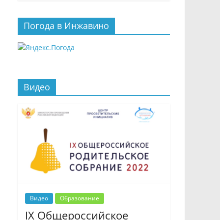
Погода в Инжавино
Видео
Видео
Образование
IX Общероссийское