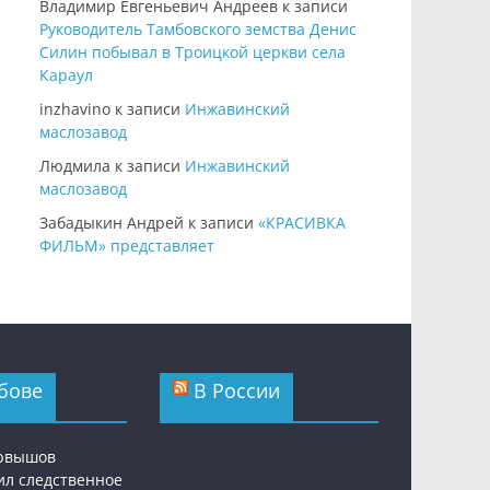
Владимир Евгеньевич Андреев
к записи
Руководитель Тамбовского земства Денис
Силин побывал в Троицкой церкви села
Караул
inzhavino
к записи
Инжавинский
маслозавод
Людмила
к записи
Инжавинский
маслозавод
Забадыкин Андрей
к записи
«КРАСИВКА
ФИЛЬМ» представляет
бове
В России
ервышов
ил следственное