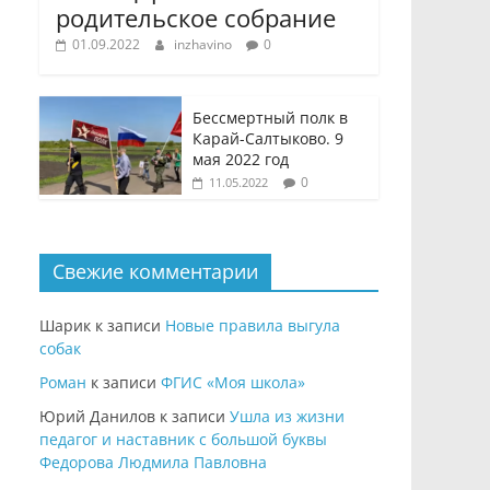
родительское собрание
01.09.2022
inzhavino
0
Бессмертный полк в
Карай-Салтыково. 9
мая 2022 год
0
11.05.2022
Свежие комментарии
Шарик
к записи
Новые правила выгула
собак
Роман
к записи
ФГИС «Моя школа»
Юрий Данилов
к записи
Ушла из жизни
педагог и наставник с большой буквы
Федорова Людмила Павловна