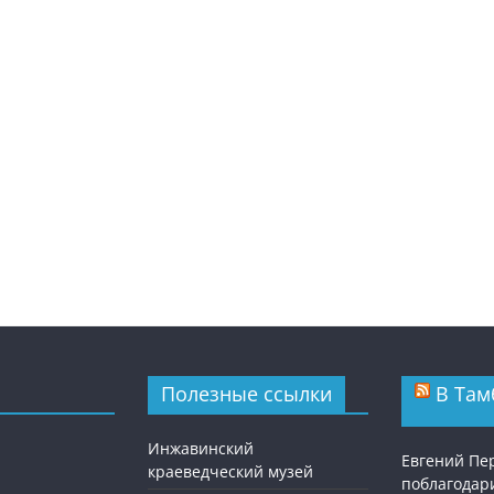
Полезные ссылки
В Там
Инжавинский
Евгений П
краеведческий музей
поблагодар