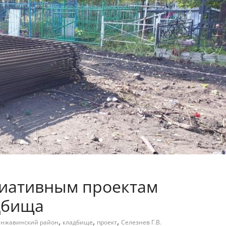
циативным проектам
дбища
,
,
,
нжавинский район
кладбище
проект
Селезнев Г.В.