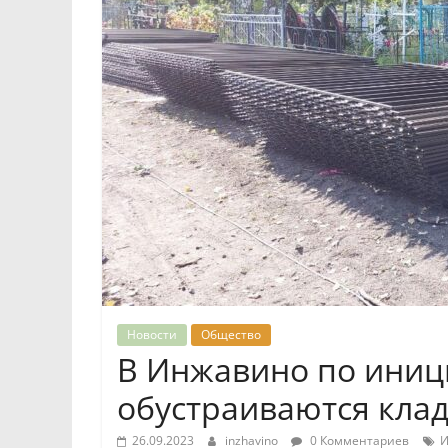
Новости
Общество
В Инжавино по ини
обустраиваются кла
26.09.2023
inzhavino
0 Комментариев
И