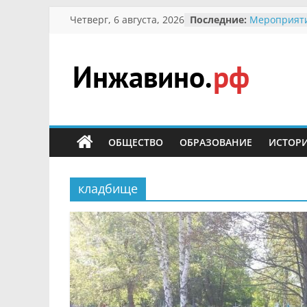
Перейти
В вольере 
Четверг, 6 августа, 2026
Последние:
заповедник
к
суслики
содержимому
Мероприят
Междунаро
Инжавино.рф
Присвоение
гражданин 
участнице 
сельский
Отечествен
портал
Александре
ОБЩЕСТВО
ОБРАЗОВАНИЕ
ИСТОР
Кирсановой
Безопаснос
Ученики пр
кладбище
мероприяти
первоцветы