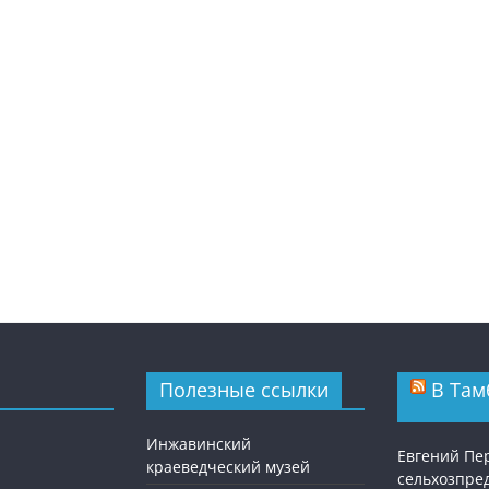
Полезные ссылки
В Там
Инжавинский
Евгений Пе
краеведческий музей
сельхозпре