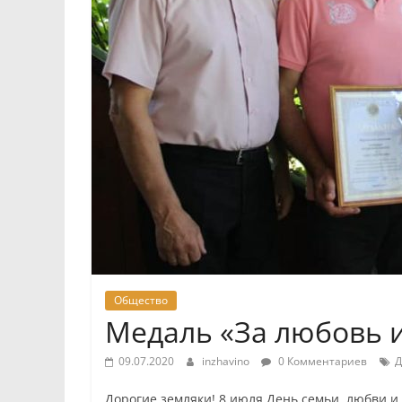
Общество
Медаль «За любовь и
09.07.2020
inzhavino
0 Комментариев
Д
Дорогие земляки! 8 июля День семьи, любви и