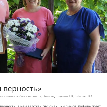
 верность»
,
,
,
ень семьи любви и верности
Коневы
Трухина Т.В.
Яблочко В.А.
 верности, в нем заложен глубочайший смысл. Любовь греет