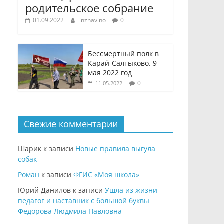
родительское собрание
01.09.2022
inzhavino
0
Бессмертный полк в
Карай-Салтыково. 9
мая 2022 год
0
11.05.2022
Свежие комментарии
Шарик
к записи
Новые правила выгула
собак
Роман
к записи
ФГИС «Моя школа»
Юрий Данилов
к записи
Ушла из жизни
педагог и наставник с большой буквы
Федорова Людмила Павловна