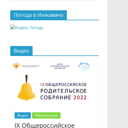
Погода в Инжавино
Видео
Видео
Образование
IX Общероссийское