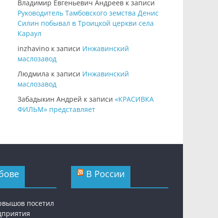
Владимир Евгеньевич Андреев
к записи
Руководитель Тамбовского земства Денис
Силин побывал в Троицкой церкви села
Караул
inzhavino
к записи
Инжавинский
маслозавод
Людмила
к записи
Инжавинский
маслозавод
Забадыкин Андрей
к записи
«КРАСИВКА
ФИЛЬМ» представляет
бове
В России
рвышов посетил
дприятия