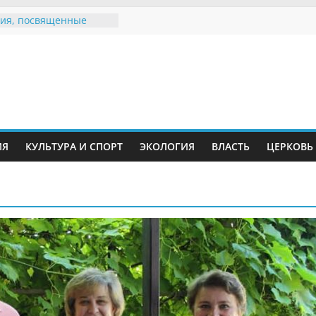
ия, посвященные
дному Дню семьи
е звания «Почётный
Инжавинского округа»
Великой
ной, фронтовичке
 Николаевне
й
ть в сети Интернет
ИЯ
КУЛЬТУРА И СПОРТ
ЭКОЛОГИЯ
ВЛАСТЬ
ЦЕРКОВЬ
иняли участие в
ии «Сохраним
!»
Воронинского
а родились крапчатые