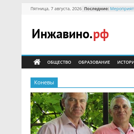
Перейти
Пятница, 7 августа, 2026
Последние:
Мероприят
к
Междунаро
Присвоени
содержимому
гражданин 
участнице 
Инжавино.рф
Отечествен
Александре
Кирсаново
сельский
Безопаснос
портал
ОБЩЕСТВО
ОБРАЗОВАНИЕ
ИСТОР
Ученики пр
мероприят
первоцветы
В вольере 
Коневы
заповедник
суслики