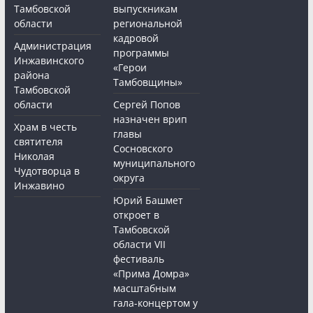
Тамбовской
выпускникам
области
региональной
кадровой
Администрация
программы
Инжавинского
«Герои
района
Тамбовщины»
Тамбовской
области
Сергей Попов
назначен врип
Храм в честь
главы
святителя
Сосновского
Николая
муниципального
Чудотворца в
округа
Инжавино
Юрий Башмет
откроет в
Тамбовской
области VII
фестиваль
«Прима Домра»
масштабным
гала-концертом у