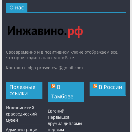
О нас
Cвоевременно и в позитивном ключе отображаем все,
что происходит в нашем посёлке.
Контакты: olga.prosvetova@gmail.com
Полезные
В
В России
ссылки
Тамбове
Инжавинский
Евгений
краеведческий
Первышов
музей
вручил дипломы
Администрация
первым