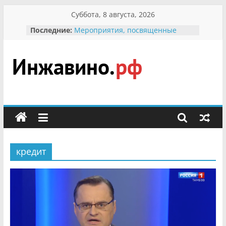
Перейти
Суббота, 8 августа, 2026
к
Последние:
Мероприятия, посвященные
содержимому
Международному Дню семьи
Присвоение звания «Почётный
гражданин Инжавинского округа»
участнице Великой
Инжавино.рф
Отечественной, фронтовичке
Александре Николаевне
Кирсановой
сельский
Безопасность в сети Интернет
портал
Ученики приняли участие в
мероприятии «Сохраним
первоцветы!»
кредит
В вольере Воронинского
заповедника родились крапчатые
суслики