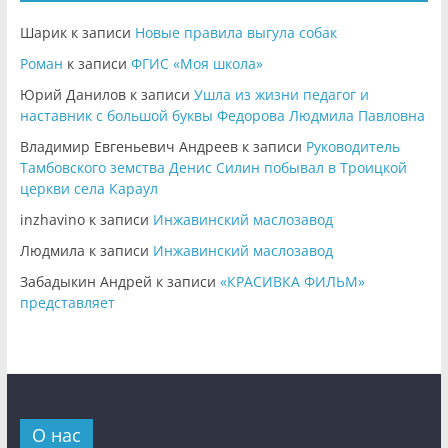
Шарик
к записи
Новые правила выгула собак
Роман
к записи
ФГИС «Моя школа»
Юрий Данилов
к записи
Ушла из жизни педагог и
наставник с большой буквы Федорова Людмила Павловна
Владимир Евгеньевич Андреев
к записи
Руководитель
Тамбовского земства Денис Силин побывал в Троицкой
церкви села Караул
inzhavino
к записи
Инжавинский маслозавод
Людмила
к записи
Инжавинский маслозавод
Забадыкин Андрей
к записи
«КРАСИВКА ФИЛЬМ»
представляет
О нас