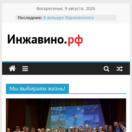
Перейти
Воскресенье, 9 августа, 2026
к
Последние:
В вольере Воронинского
содержимому
заповедника родились крапчатые
суслики
Мероприятия, посвященные
Международному Дню семьи
Инжавино.рф
Присвоение звания «Почётный
гражданин Инжавинского округа»
участнице Великой
сельский
Отечественной, фронтовичке
портал
Александре Николаевне
Кирсановой
Безопасность в сети Интернет
Мы выбираем жизнь!
Ученики приняли участие в
мероприятии «Сохраним
первоцветы!»