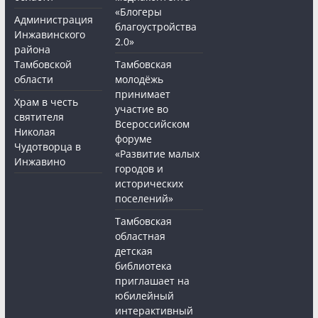
«Блогеры
Администрация
благоустройства
Инжавинского
2.0»
района
Тамбовской
Тамбовская
области
молодёжь
принимает
Храм в честь
участие во
святителя
Всероссийском
Николая
форуме
Чудотворца в
«Развитие малых
Инжавино
городов и
исторических
поселений»
Тамбовская
областная
детская
библиотека
приглашает на
юбилейный
интерактивный