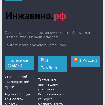
Cвоевременно и в позитивном ключе отображаем все,
что происходит в нашем посёлке.
Контакты: olga.prosvetova@gmail.com
Полезные
В
В России
ссылки
Тамбове
Инжавинский
Тамбовчан
краеведческий
приглашают к
музей
участию во
Администрация
Всероссийском
Тамбовской
конкурсе
области
медиаконтента