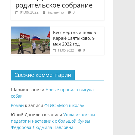
родительское собрание
01.09.2022
inzhavino
0
Бессмертный полк в
Карай-Салтыково. 9
мая 2022 год
0
11.05.2022
Свежие комментарии
Шарик
к записи
Новые правила выгула
собак
Роман
к записи
ФГИС «Моя школа»
Юрий Данилов
к записи
Ушла из жизни
педагог и наставник с большой буквы
Федорова Людмила Павловна