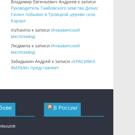
Владимир Евгеньевич Андреев
к записи
Руководитель Тамбовского земства Денис
Силин побывал в Троицкой церкви села
Караул
inzhavino
к записи
Инжавинский
маслозавод
Людмила
к записи
Инжавинский
маслозавод
Забадыкин Андрей
к записи
«КРАСИВКА
ФИЛЬМ» представляет
бове
В России
ервышов
с