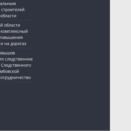
нальным
 строителей
 области
ой области
 комплексный
 повышения
и на дорогах
ервышов
ил следственное
 Следственного
амбовской
 сотрудничество