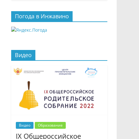
Погода в Инжавино
Видео
Видео
Образование
IX Общероссийское