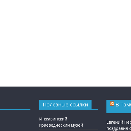
Полезные ссылки
В Там
Инжавинский
Евгений П
краеведческий музей
поздравил 