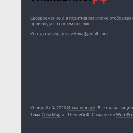
Cвоевременно и в позитивном ключе отображаем
происходит в нашем посёлке.
Контакты: olga.prosvetova@gmail.com
Копирайт © 2026
Инжавино.рф
. Все права защи
Тема
ColorMag
от ThemeGrill. Создано на
WordPre