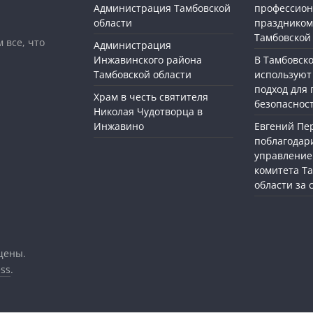
Администрация Тамбовской
профессио
области
праздником
Тамбовской
 все, что
Администрация
Инжавинского района
В Тамбовск
Тамбовской области
используют
подход для
Храм в честь святителя
безопасност
Николая Чудотворца в
Инжавино
Евгений П
поблагодар
управление
комитета Т
области за
щены.
ss
.