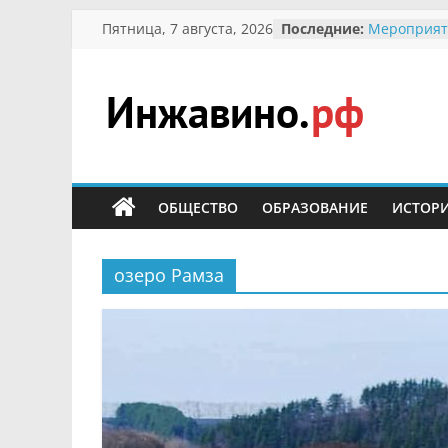
Перейти
Пятница, 7 августа, 2026
Последние:
Мероприят
к
Междунаро
Присвоени
содержимому
гражданин 
участнице 
Инжавино.рф
Отечествен
Александре
Кирсаново
сельский
Безопаснос
портал
ОБЩЕСТВО
ОБРАЗОВАНИЕ
ИСТОР
Ученики пр
мероприят
первоцветы
В вольере 
озеро Рамза
заповедник
суслики