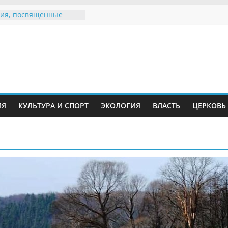
ия, посвященные
дному Дню семьи
е звания «Почётный
Инжавинского округа»
Великой
ной, фронтовичке
 Николаевне
й
ть в сети Интернет
ИЯ
КУЛЬТУРА И СПОРТ
ЭКОЛОГИЯ
ВЛАСТЬ
ЦЕРКОВЬ
иняли участие в
ии «Сохраним
!»
Воронинского
а родились крапчатые