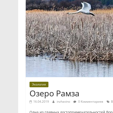
Экология
Озеро Рамза
16.04.2019
inzhavino
0 Комментариев
В
Одна из главных достопримечательностей Воро