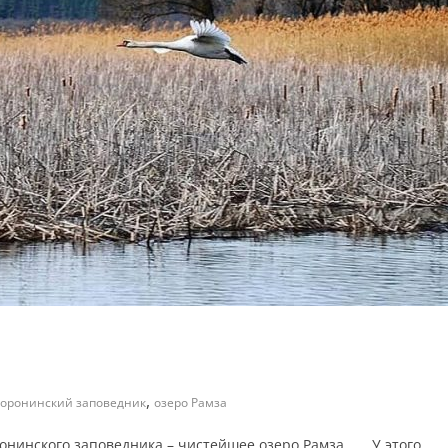
,
оронинский заповедник
озеро Рамза
нинского заповедника – чистейшее озеро Рамза. ⠀⠀У этого