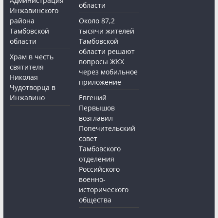
Администрация
области
Инжавинского
района
Около 87,2
Тамбовской
тысячи жителей
области
Тамбовской
области решают
Храм в честь
вопросы ЖКХ
святителя
через мобильное
Николая
приложение
Чудотворца в
Инжавино
Евгений
Первышов
возглавил
Попечительский
совет
Тамбовского
отделения
Российского
военно-
исторического
общества