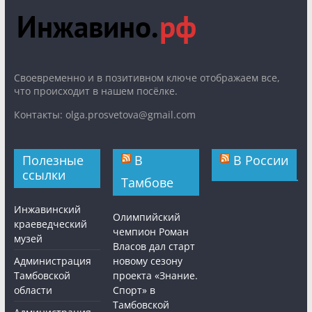
Cвоевременно и в позитивном ключе отображаем все,
что происходит в нашем посёлке.
Контакты: olga.prosvetova@gmail.com
Полезные
В
В России
ссылки
Тамбове
Инжавинский
Олимпийский
краеведческий
чемпион Роман
музей
Власов дал старт
Администрация
новому сезону
Тамбовской
проекта «Знание.
области
Спорт» в
Тамбовской