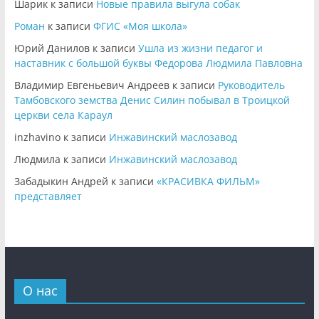
Шарик
к записи
Новые правила выгула собак
Роман
к записи
ФГИС «Моя школа»
Юрий Данилов
к записи
Ушла из жизни педагог и
наставник с большой буквы Федорова Людмила Павловна
Владимир Евгеньевич Андреев
к записи
Руководитель
Тамбовского земства Денис Силин побывал в Троицкой
церкви села Караул
inzhavino
к записи
Инжавинский маслозавод
Людмила
к записи
Инжавинский маслозавод
Забадыкин Андрей
к записи
«КРАСИВКА ФИЛЬМ»
представляет
О нас