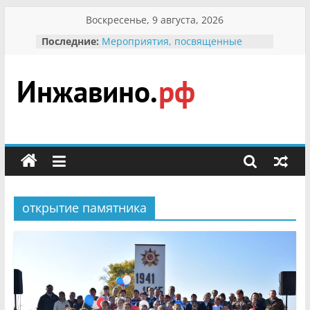
Перейти
Воскресенье, 9 августа, 2026
к
Последние:
Мероприятия, посвященные
содержимому
Международному Дню семьи
Присвоение звания «Почётный
гражданин Инжавинского округа»
участнице Великой
Инжавино.рф
Отечественной, фронтовичке
Александре Николаевне
Кирсановой
сельский
Безопасность в сети Интернет
портал
Ученики приняли участие в
мероприятии «Сохраним
первоцветы!»
открытие памятника
В вольере Воронинского
заповедника родились крапчатые
суслики