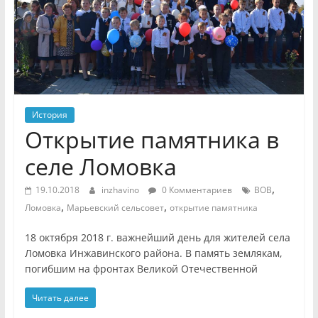
История
Открытие памятника в
селе Ломовка
,
19.10.2018
inzhavino
0 Комментариев
ВОВ
,
,
Ломовка
Марьевский сельсовет
открытие памятника
18 октября 2018 г. важнейший день для жителей села
Ломовка Инжавинского района. В память землякам,
погибшим на фронтах Великой Отечественной
Читать далее