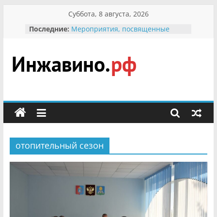
Перейти
Суббота, 8 августа, 2026
к
Последние:
Мероприятия, посвященные
содержимому
Международному Дню семьи
Присвоение звания «Почётный
гражданин Инжавинского округа»
участнице Великой
Инжавино.рф
Отечественной, фронтовичке
Александре Николаевне
Кирсановой
сельский
Безопасность в сети Интернет
портал
Ученики приняли участие в
мероприятии «Сохраним
первоцветы!»
отопительный сезон
В вольере Воронинского
заповедника родились крапчатые
суслики