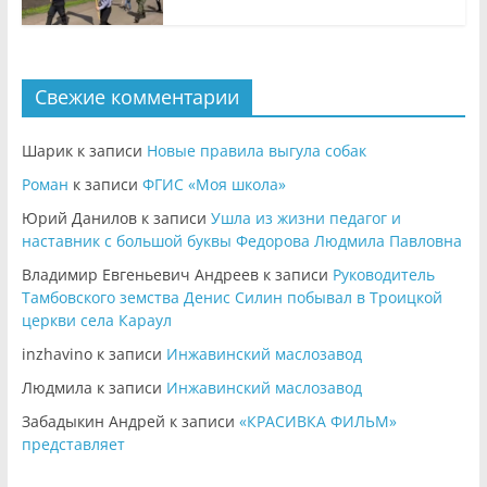
Свежие комментарии
Шарик
к записи
Новые правила выгула собак
Роман
к записи
ФГИС «Моя школа»
Юрий Данилов
к записи
Ушла из жизни педагог и
наставник с большой буквы Федорова Людмила Павловна
Владимир Евгеньевич Андреев
к записи
Руководитель
Тамбовского земства Денис Силин побывал в Троицкой
церкви села Караул
inzhavino
к записи
Инжавинский маслозавод
Людмила
к записи
Инжавинский маслозавод
Забадыкин Андрей
к записи
«КРАСИВКА ФИЛЬМ»
представляет