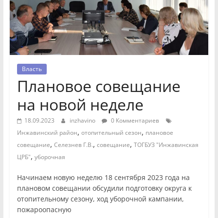
Власть
Плановое совещание
на новой неделе
18.09.2023
inzhavino
0 Комментариев
,
,
Инжавинский район
отопительный сезон
плановое
,
,
,
совещание
Селезнев Г.В.
совещание
ТОГБУЗ "Инжавинская
,
ЦРБ"
уборочная
Начинаем новую неделю 18 сентября 2023 года на
плановом совещании обсудили подготовку округа к
отопительному сезону, ход уборочной кампании,
пожароопасную