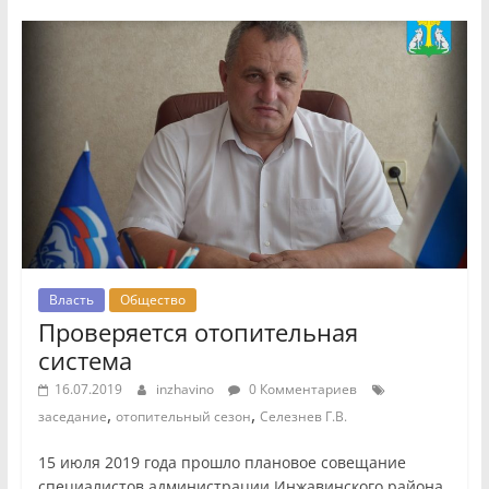
Власть
Общество
Проверяется отопительная
система
16.07.2019
inzhavino
0 Комментариев
,
,
заседание
отопительный сезон
Селезнев Г.В.
15 июля 2019 года прошло плановое совещание
специалистов администрации Инжавинского района.