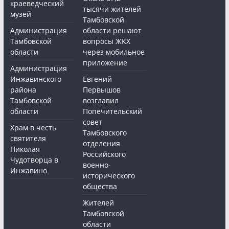
краеведческий
тысячи жителей
музей
Тамбовской
Администрация
области решают
Тамбовской
вопросы ЖКХ
области
через мобильное
приложение
Администрация
Инжавинского
Евгений
района
Первышов
Тамбовской
возглавил
области
Попечительский
совет
Храм в честь
Тамбовского
святителя
отделения
Николая
Российского
Чудотворца в
военно-
Инжавино
исторического
общества
Жителей
Тамбовской
области