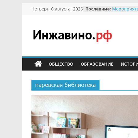
Перейти
Четверг, 6 августа, 2026
Последние:
Мероприят
к
Междунаро
Присвоение
содержимому
гражданин 
участнице 
Инжавино.рф
Отечествен
Александре
Кирсановой
сельский
Безопаснос
портал
ОБЩЕСТВО
ОБРАЗОВАНИЕ
ИСТОР
Ученики пр
мероприяти
первоцветы
В вольере 
паревская библиотека
заповедник
суслики