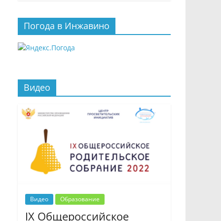
Погода в Инжавино
Видео
Видео
Образование
IX Общероссийское