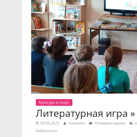
Культура и спорт
Литературная игра »
08.03.2025
inzhavino
0 Комментариев
и
библиотека