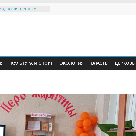
ия, посвященные
дному Дню семьи
 звания «Почётный
Инжавинского округа»
Великой
ной, фронтовичке
 Николаевне
ть в сети Интернет
ИЯ
КУЛЬТУРА И СПОРТ
ЭКОЛОГИЯ
ВЛАСТЬ
ЦЕРКОВЬ
иняли участие в
и «Сохраним
!»
Воронинского
а родились крапчатые