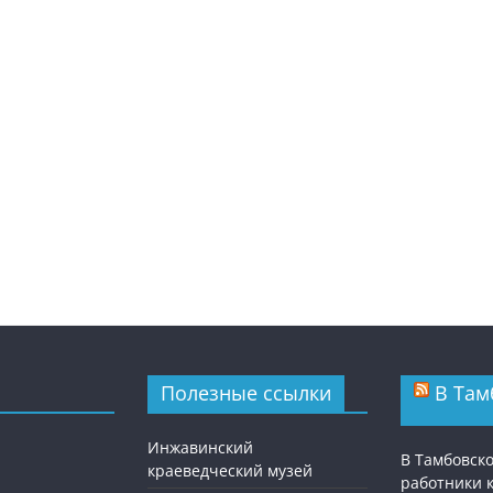
Полезные ссылки
В Там
Инжавинский
В Тамбовск
краеведческий музей
работники 