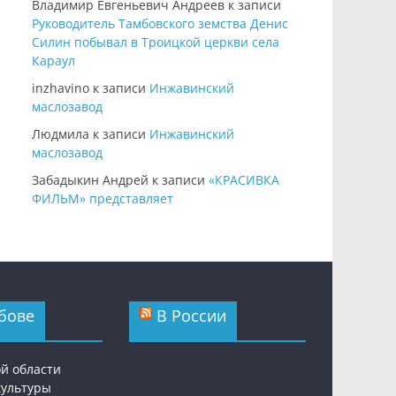
Владимир Евгеньевич Андреев
к записи
Руководитель Тамбовского земства Денис
Силин побывал в Троицкой церкви села
Караул
inzhavino
к записи
Инжавинский
маслозавод
Людмила
к записи
Инжавинский
маслозавод
Забадыкин Андрей
к записи
«КРАСИВКА
ФИЛЬМ» представляет
бове
В России
ой области
культуры