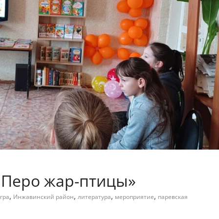
 Перо жар-птицы»
,
,
,
,
гра
Инжавинский район
литература
мероприятие
паревская