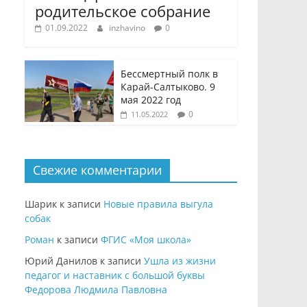
родительское собрание
01.09.2022
inzhavino
0
Бессмертный полк в
Карай-Салтыково. 9
мая 2022 год
0
11.05.2022
Свежие комментарии
Шарик
к записи
Новые правила выгула
собак
Роман
к записи
ФГИС «Моя школа»
Юрий Данилов
к записи
Ушла из жизни
педагог и наставник с большой буквы
Федорова Людмила Павловна