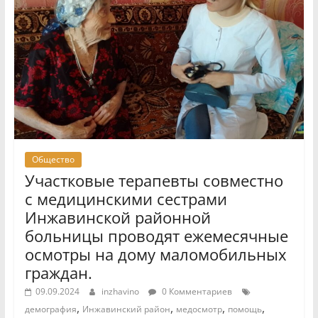
Общество
Участковые терапевты совместно
с медицинскими сестрами
Инжавинской районной
больницы проводят ежемесячные
осмотры на дому маломобильных
граждан.
09.09.2024
inzhavino
0 Комментариев
,
,
,
,
демография
Инжавинский район
медосмотр
помощь