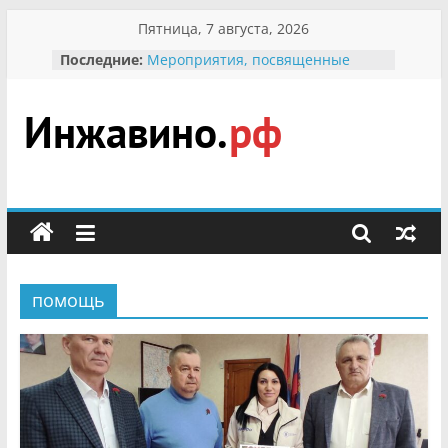
Перейти
Пятница, 7 августа, 2026
к
Последние:
Мероприятия, посвященные
содержимому
Международному Дню семьи
Присвоение звания «Почётный
гражданин Инжавинского округа»
участнице Великой
Инжавино.рф
Отечественной, фронтовичке
Александре Николаевне
Кирсановой
сельский
Безопасность в сети Интернет
портал
Ученики приняли участие в
мероприятии «Сохраним
первоцветы!»
помощь
В вольере Воронинского
заповедника родились крапчатые
суслики