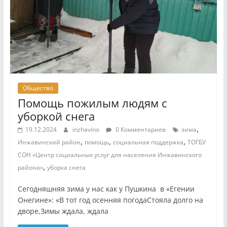
Общество
Помощь пожилым людям с
уборкой снега
,
19.12.2024
inzhavino
0 Комментариев
зима
,
,
,
Инжавинский район
помощь
социальная поддержка
ТОГБУ
СОН «Центр социальных услуг для населения Инжавинского
,
района»
уборка снега
Сегодняшняя зима у нас как у Пушкина в «Егении
Онегине»: «В тот год осенняя погодаСтояла долго на
дворе,Зимы ждала, ждала