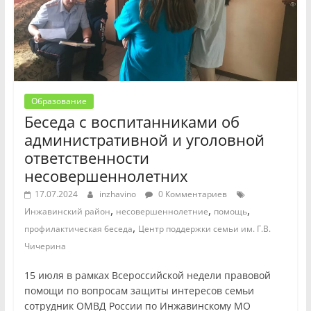
Образование
Беседа с воспитанниками об
административной и уголовной
ответственности
несовершеннолетних
17.07.2024
inzhavino
0 Комментариев
,
,
,
Инжавинский район
несовершеннолетние
помощь
,
профилактическая беседа
Центр поддержки семьи им. Г.В.
Чичерина
15 июля в рамках Всероссийской недели правовой
помощи по вопросам защиты интересов семьи
сотрудник ОМВД России по Инжавинскому МО