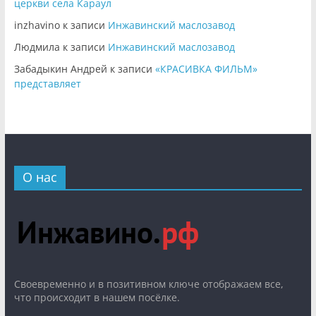
церкви села Караул
inzhavino
к записи
Инжавинский маслозавод
Людмила
к записи
Инжавинский маслозавод
Забадыкин Андрей
к записи
«КРАСИВКА ФИЛЬМ»
представляет
О нас
Cвоевременно и в позитивном ключе отображаем все,
что происходит в нашем посёлке.