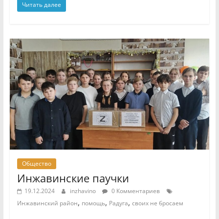
Читать далее
Общество
Инжавинские паучки
19.12.2024
inzhavino
0 Комментариев
,
,
,
Инжавинский район
помощь
Радуга
своих не бросаем