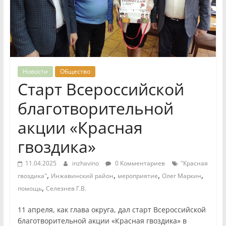
Новости
Общество
Старт Всероссийской
благотворительной
акции «Красная
гвоздика»
11.04.2025
inzhavino
0 Комментариев
"Красная
,
,
,
,
гвоздика"
Инжавинский район
мероприятие
Олег Маркин
,
помощь
Селезнев Г.В.
11 апреля, как глава округа, дал старт Всероссийской
благотворительной акции «Красная гвоздика» в