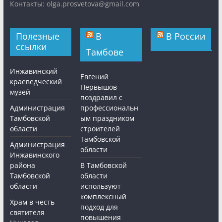
Контакты: olga.prosvetova@gmail.com
Полезные
В
В России
ссылки
Тамбове
Инжавинский
Евгений
краеведческий
Первышов
музей
поздравил с
Администрация
профессиональн
Тамбовской
ым праздником
области
строителей
Тамбовской
Администрация
области
Инжавинского
района
В Тамбовской
Тамбовской
области
области
используют
комплексный
Храм в честь
подход для
святителя
повышения