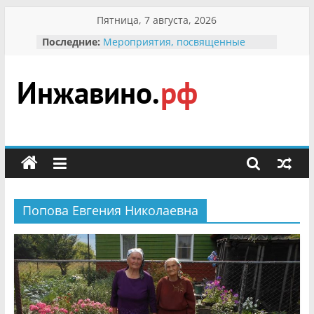
Перейти
Пятница, 7 августа, 2026
к
Последние:
Мероприятия, посвященные
содержимому
Международному Дню семьи
Присвоение звания «Почётный
гражданин Инжавинского округа»
участнице Великой
Инжавино.рф
Отечественной, фронтовичке
Александре Николаевне
Кирсановой
сельский
Безопасность в сети Интернет
портал
Ученики приняли участие в
мероприятии «Сохраним
первоцветы!»
Попова Евгения Николаевна
В вольере Воронинского
заповедника родились крапчатые
суслики