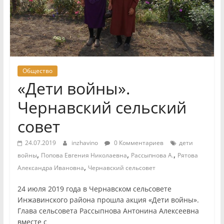
Общество
«Дети войны».
Чернавский сельский
совет
24.07.2019
inzhavino
0 Комментариев
дети
,
,
,
войны
Попова Евгения Николаевна
Рассыпнова А.
Рятова
,
Александра Ивановна
Чернавский сельсовет
24 июля 2019 года в Чернавском сельсовете
Инжавинского района прошла акция «Дети войны».
Глава сельсовета Рассыпнова Антонина Алексеевна
вместе с