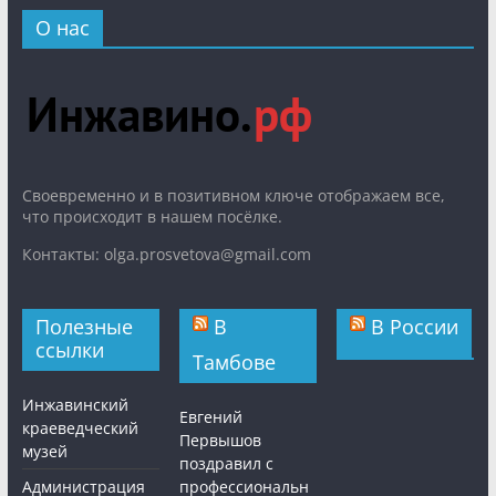
О нас
Cвоевременно и в позитивном ключе отображаем все,
что происходит в нашем посёлке.
Контакты: olga.prosvetova@gmail.com
Полезные
В
В России
ссылки
Тамбове
Инжавинский
Евгений
краеведческий
Первышов
музей
поздравил с
Администрация
профессиональн