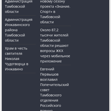
Администрация
новому сезону
Тамбовской
проекта «Знание.
области
Спорт» в
Тамбовской
Администрация
области
Инжавинского
района
Около 87,2
Тамбовской
тысячи жителей
области
Тамбовской
области решают
Храм в честь
вопросы ЖКХ
святителя
через мобильное
Николая
приложение
Чудотворца в
Инжавино
Евгений
Первышов
возглавил
Попечительский
совет
Тамбовского
отделения
Российского
военно-