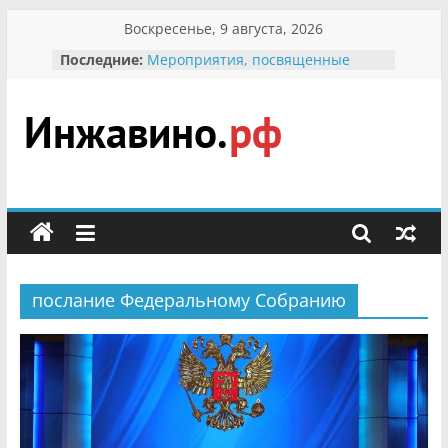
Перейти
Воскресенье, 9 августа, 2026
к
Последние:
Мероприятия, посвященные
содержимому
Международному Дню семьи
Присвоение звания «Почётный
гражданин Инжавинского округа»
участнице Великой
Инжавино.рф
Отечественной, фронтовичке
Александре Николаевне
Кирсановой
сельский
Безопасность в сети Интернет
портал
Ученики приняли участие в
мероприятии «Сохраним
первоцветы!»
послание Федеральному Собранию
В вольере Воронинского
заповедника родились крапчатые
суслики