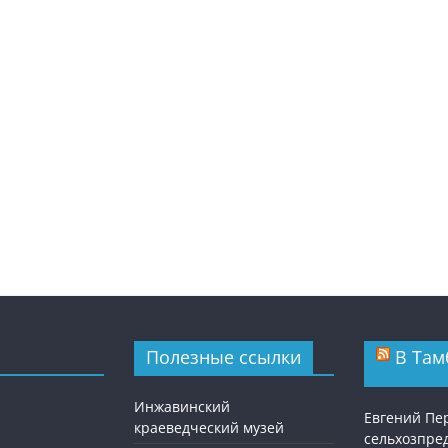
Полезные ссылки
В Там
Инжавинский
Евгений Пе
краеведческий музей
сельхозпре