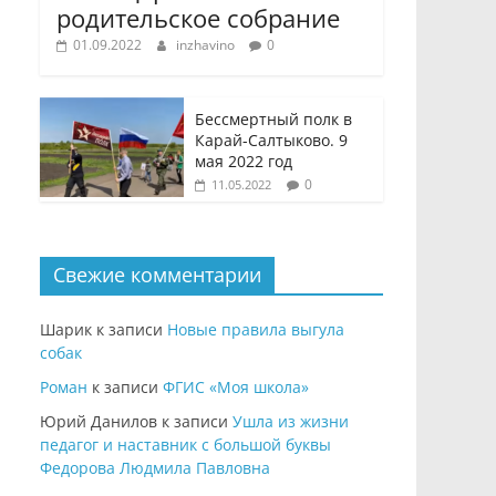
родительское собрание
01.09.2022
inzhavino
0
Бессмертный полк в
Карай-Салтыково. 9
мая 2022 год
0
11.05.2022
Свежие комментарии
Шарик
к записи
Новые правила выгула
собак
Роман
к записи
ФГИС «Моя школа»
Юрий Данилов
к записи
Ушла из жизни
педагог и наставник с большой буквы
Федорова Людмила Павловна