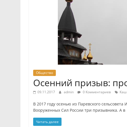
Общество
Осенний призыв: пр
09.11.2017
admin
0 Комментариев
Каш
В 2017 году осенью из Паревского сельсовета
Вооруженных Сил России три призывника. А в
Читать далее