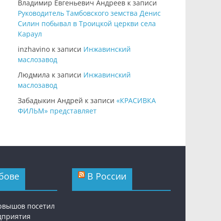
Владимир Евгеньевич Андреев
к записи
Руководитель Тамбовского земства Денис
Силин побывал в Троицкой церкви села
Караул
inzhavino
к записи
Инжавинский
маслозавод
Людмила
к записи
Инжавинский
маслозавод
Забадыкин Андрей
к записи
«КРАСИВКА
ФИЛЬМ» представляет
бове
В России
рвышов посетил
дприятия