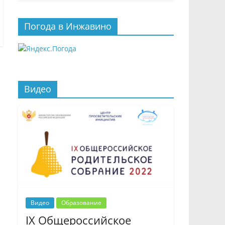
Погода в Инжавино
Видео
Видео
Образование
IX Общероссийское