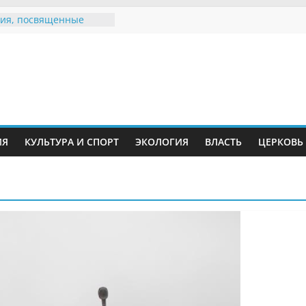
ия, посвященные
дному Дню семьи
е звания «Почётный
Инжавинского округа»
Великой
ной, фронтовичке
 Николаевне
й
ть в сети Интернет
ИЯ
КУЛЬТУРА И СПОРТ
ЭКОЛОГИЯ
ВЛАСТЬ
ЦЕРКОВЬ
иняли участие в
ии «Сохраним
!»
Воронинского
а родились крапчатые