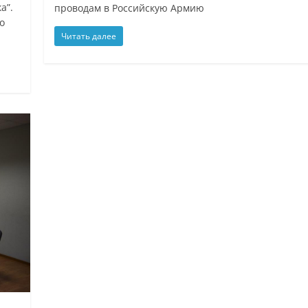
а”.
проводам в Российскую Армию
о
Читать далее