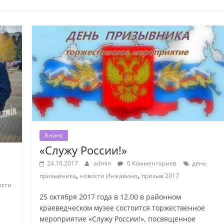
Анонс
«Служу России!»
24.10.2017
admin
0 Комментариев
день
,
,
призывника
новости Инжавино
призыв 2017
ости
25 октября 2017 года в 12.00 в районном
краеведческом музее состоится торжественное
мероприятие «Служу России!», посвященное