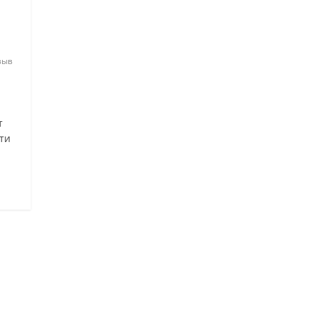
зыв
т
ти