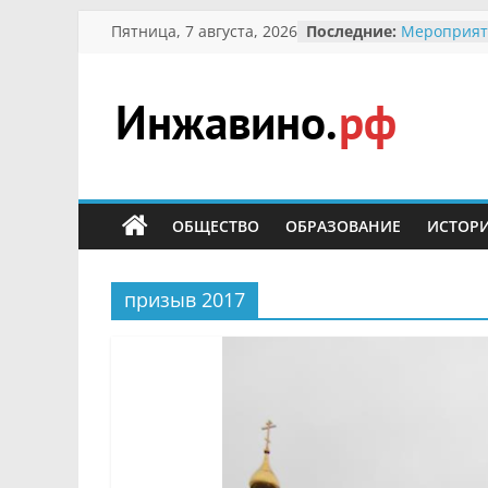
Перейти
Пятница, 7 августа, 2026
Последние:
Мероприят
к
Междунаро
Присвоени
содержимому
гражданин 
участнице 
Инжавино.рф
Отечествен
Александре
Кирсаново
сельский
Безопаснос
портал
ОБЩЕСТВО
ОБРАЗОВАНИЕ
ИСТОР
Ученики пр
мероприят
первоцветы
В вольере 
призыв 2017
заповедник
суслики