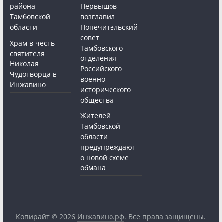
района
Первышов
Тамбовской
возглавил
области
Попечительский
совет
Храм в честь
Тамбовского
святителя
отделения
Николая
Российского
Чудотворца в
военно-
Инжавино
исторического
общества
Жителей
Тамбовской
области
предупреждают
о новой схеме
обмана
Копирайт © 2026
Инжавино.рф
. Все права защищены.