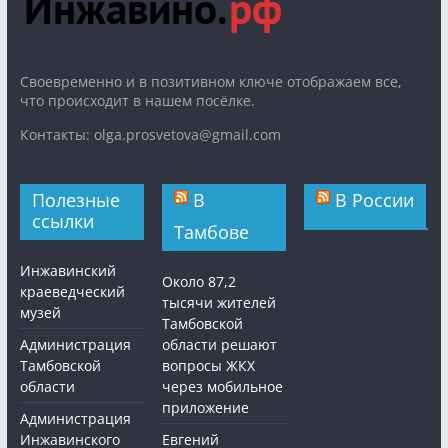
Cвоевременно и в позитивном ключе отображаем все,
что происходит в нашем посёлке.
Контакты: olga.prosvetova@gmail.com
Полезные
В
В России
ссылки
Тамбове
Инжавинский
Около 87,2
краеведческий
тысячи жителей
музей
Тамбовской
Администрация
области решают
Тамбовской
вопросы ЖКХ
области
через мобильное
приложение
Администрация
Инжавинского
Евгений