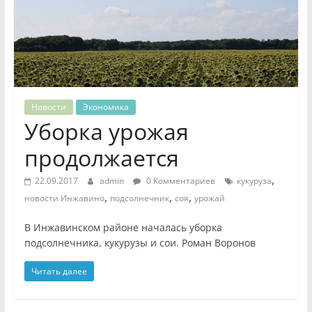
Новости
Экономика
Уборка урожая
продолжается
,
22.09.2017
admin
0 Комментариев
кукуруза
,
,
,
новости Инжавино
подсолнечник
соя
урожай
В Инжавинском районе началась уборка
подсолнечника, кукурузы и сои. Роман Воронов
Читать далее