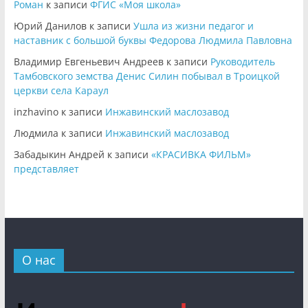
Роман
к записи
ФГИС «Моя школа»
Юрий Данилов
к записи
Ушла из жизни педагог и
наставник с большой буквы Федорова Людмила Павловна
Владимир Евгеньевич Андреев
к записи
Руководитель
Тамбовского земства Денис Силин побывал в Троицкой
церкви села Караул
inzhavino
к записи
Инжавинский маслозавод
Людмила
к записи
Инжавинский маслозавод
Забадыкин Андрей
к записи
«КРАСИВКА ФИЛЬМ»
представляет
О нас