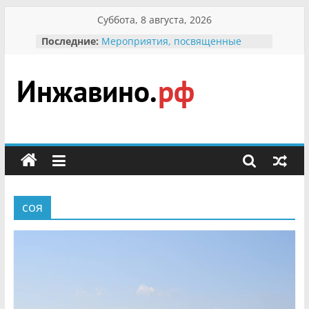
Перейти
Суббота, 8 августа, 2026
к
Последние:
Мероприятия, посвященные
содержимому
Международному Дню семьи
Присвоение звания «Почётный
гражданин Инжавинского округа»
участнице Великой
Инжавино.рф
Отечественной, фронтовичке
Александре Николаевне
Кирсановой
сельский
Безопасность в сети Интернет
портал
Ученики приняли участие в
мероприятии «Сохраним
первоцветы!»
соя
В вольере Воронинского
заповедника родились крапчатые
суслики