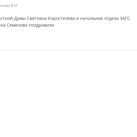
нова В.Н.
ластной Думы Светлана Коростелева и начальник отдела ЗАГС
на Семенова поздравили