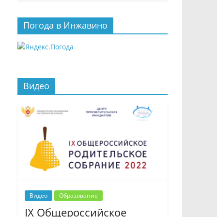
Погода в Инжавино
Видео
Видео
Образование
IX Общероссийское