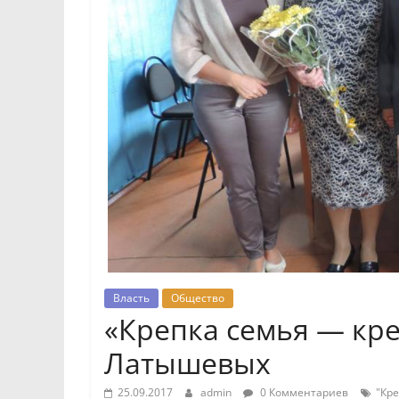
Власть
Общество
«Крепка семья — кре
Латышевых
25.09.2017
admin
0 Комментариев
"Кре