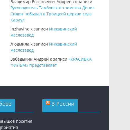
Владимир Евгеньевич Андреев
к записи
Руководитель Тамбовского земства Денис
Силин побывал в Троицкой церкви села
Караул
inzhavino
к записи
Инжавинский
маслозавод
Людмила
к записи
Инжавинский
маслозавод
Забадыкин Андрей
к записи
«КРАСИВКА
ФИЛЬМ» представляет
бове
В России
рвышов посетил
дприятия