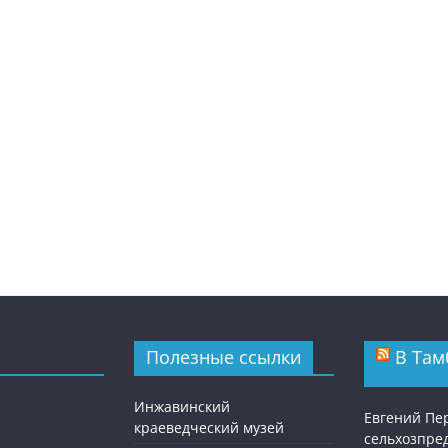
Полезные ссылки
В Там
Инжавинский
Евгений Пе
краеведческий музей
сельхозпре