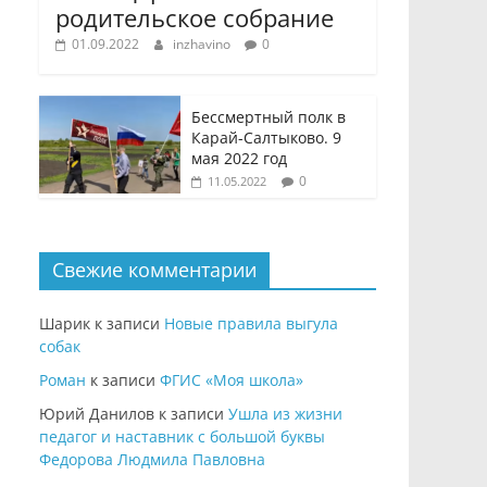
родительское собрание
01.09.2022
inzhavino
0
Бессмертный полк в
Карай-Салтыково. 9
мая 2022 год
0
11.05.2022
Свежие комментарии
Шарик
к записи
Новые правила выгула
собак
Роман
к записи
ФГИС «Моя школа»
Юрий Данилов
к записи
Ушла из жизни
педагог и наставник с большой буквы
Федорова Людмила Павловна