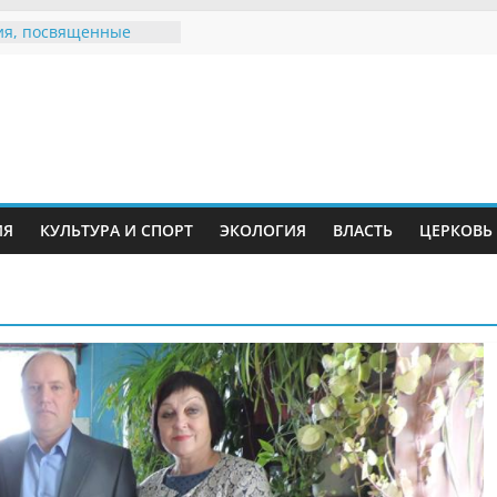
я, посвященные
ному Дню семьи
 звания «Почётный
Инжавинского округа»
Великой
ной, фронтовичке
 Николаевне
ь в сети Интернет
ИЯ
КУЛЬТУРА И СПОРТ
ЭКОЛОГИЯ
ВЛАСТЬ
ЦЕРКОВЬ
иняли участие в
и «Сохраним
!»
Воронинского
а родились крапчатые