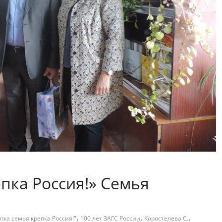
пка Россия!» Семья
,
,
,
пка семья крепка Россия!"
100 лет ЗАГС России
Коростелева С.