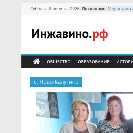
Перейти
Суббота, 8 августа, 2026
Последние:
Мероприяти
к
Международ
Присвоение
содержимому
гражданин 
участнице 
Инжавино.рф
Отечествен
Александре
Кирсановой
сельский
Безопасност
портал
ОБЩЕСТВО
ОБРАЗОВАНИЕ
ИСТОР
Ученики пр
мероприяти
первоцветы
В вольере 
с. Ново-Калугино
заповедник
суслики