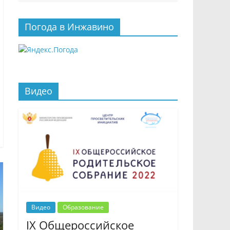
Погода в Инжавино
Видео
Видео
Образование
IX Общероссийское