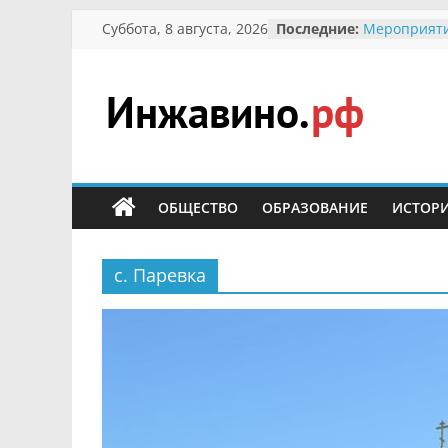
Перейти
Суббота, 8 августа, 2026
Последние:
Мероприяти
к
Международ
Присвоение
содержимому
гражданин 
участнице 
Инжавино.рф
Отечествен
Александре
Кирсановой
сельский
Безопасност
портал
ОБЩЕСТВО
ОБРАЗОВАНИЕ
ИСТОР
Ученики пр
мероприяти
первоцветы
В вольере 
с. Паревка
заповедник
суслики