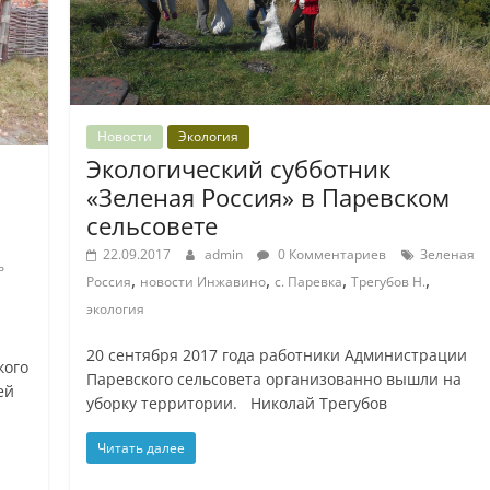
Новости
Экология
Экологический субботник
«Зеленая Россия» в Паревском
сельсовете
22.09.2017
admin
0 Комментариев
Зеленая
ь
,
,
,
,
Россия
новости Инжавино
с. Паревка
Трегубов Н.
экология
20 сентября 2017 года работники Администрации
кого
Паревского сельсовета организованно вышли на
ей
уборку территории. Николай Трегубов
Читать далее