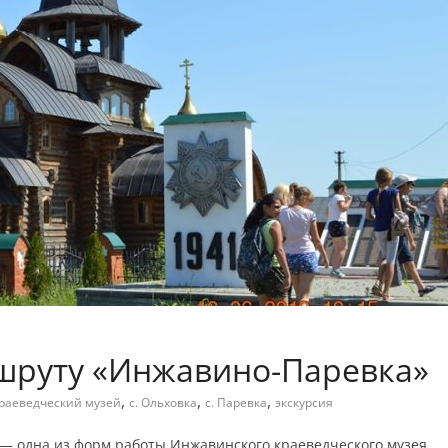
шруту «Инжавино-Паревка»
,
,
,
раеведческий музей
с. Ольховка
с. Паревка
экскурсия
— одна из форм работы Инжавинского краеведческого музея.