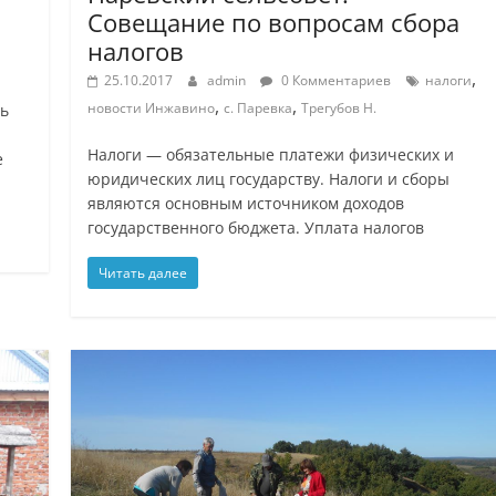
Совещание по вопросам сбора
налогов
,
25.10.2017
admin
0 Комментариев
налоги
,
,
новости Инжавино
с. Паревка
Трегубов Н.
сь
Налоги — обязательные платежи физических и
е
юридических лиц государству. Налоги и сборы
являются основным источником доходов
государственного бюджета. Уплата налогов
Читать далее