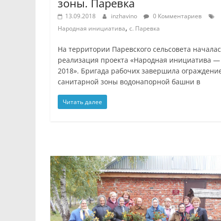
зоны. Паревка
13.09.2018
inzhavino
0 Комментариев
,
Народная инициатива
с. Паревка
На территории Паревского сельсовета начала
реализация проекта «Народная инициатива —
2018». Бригада рабочих завершила ограждени
санитарной зоны водонапорной башни в
Читать далее