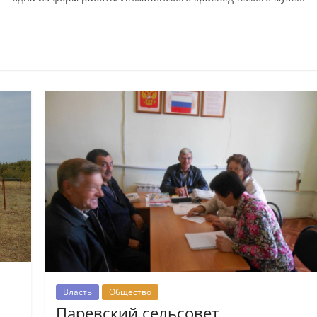
Власть
Общество
Паревский сельсовет.