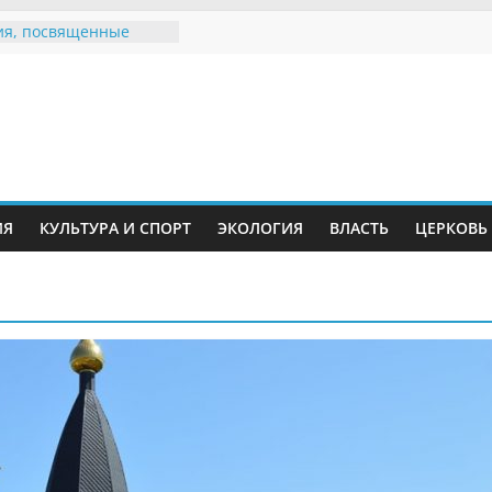
я, посвященные
ному Дню семьи
 звания «Почётный
Инжавинского округа»
Великой
ной, фронтовичке
 Николаевне
ь в сети Интернет
ИЯ
КУЛЬТУРА И СПОРТ
ЭКОЛОГИЯ
ВЛАСТЬ
ЦЕРКОВЬ
иняли участие в
и «Сохраним
!»
Воронинского
а родились крапчатые