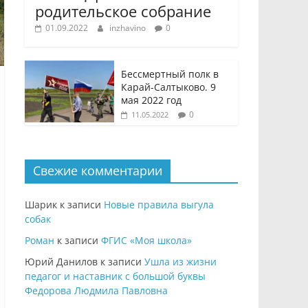
родительское собрание
01.09.2022
inzhavino
0
Бессмертный полк в
Карай-Салтыково. 9
мая 2022 год
0
11.05.2022
Свежие комментарии
Шарик
к записи
Новые правила выгула
собак
Роман
к записи
ФГИС «Моя школа»
Юрий Данилов
к записи
Ушла из жизни
педагог и наставник с большой буквы
Федорова Людмила Павловна