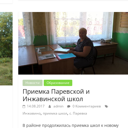
Новости
Образование
Приемка Паревской и
Инжавинской школ
14.08.2017
admin
0 Комментариев
,
,
Инжавино
приемка школ
с. Паревка
В районе продолжилась приемка школ к новому