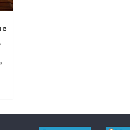
 в
ь
а