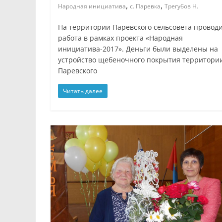
,
,
Народная инициатива
с. Паревка
Трегубов Н.
На территории Паревского сельсовета провод
работа в рамках проекта «Народная
инициатива-2017». Деньги были выделены на
устройство щебеночного покрытия территори
Паревского
Читать далее