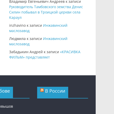
Владимир Евгеньевич Андреев
к записи
Руководитель Тамбовского земства Денис
Силин побывал в Троицкой церкви села
Караул
inzhavino
к записи
Инжавинский
маслозавод
Людмила
к записи
Инжавинский
маслозавод
Забадыкин Андрей
к записи
«КРАСИВКА
ФИЛЬМ» представляет
бове
В России
ервышов
с