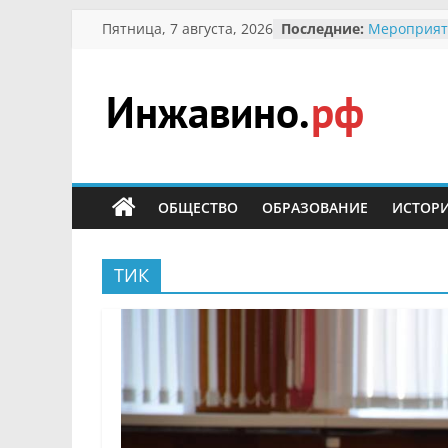
Перейти
Пятница, 7 августа, 2026
Последние:
Мероприят
к
Междунаро
Присвоени
содержимому
гражданин 
участнице 
Инжавино.рф
Отечествен
Александре
Кирсаново
сельский
Безопаснос
портал
ОБЩЕСТВО
ОБРАЗОВАНИЕ
ИСТОР
Ученики пр
мероприят
первоцветы
В вольере 
ТИК
заповедник
суслики