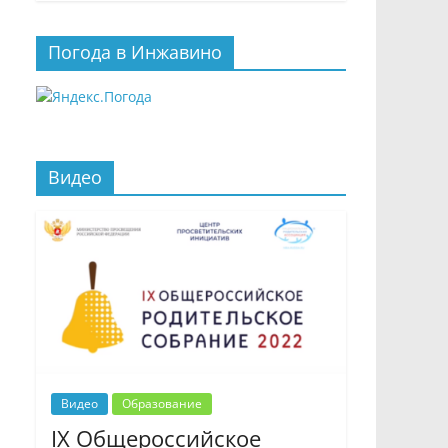
Погода в Инжавино
Видео
Видео
Образование
IX Общероссийское