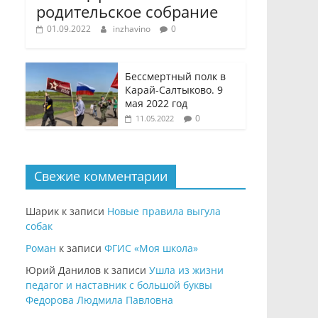
родительское собрание
01.09.2022
inzhavino
0
Бессмертный полк в
Карай-Салтыково. 9
мая 2022 год
0
11.05.2022
Свежие комментарии
Шарик
к записи
Новые правила выгула
собак
Роман
к записи
ФГИС «Моя школа»
Юрий Данилов
к записи
Ушла из жизни
педагог и наставник с большой буквы
Федорова Людмила Павловна