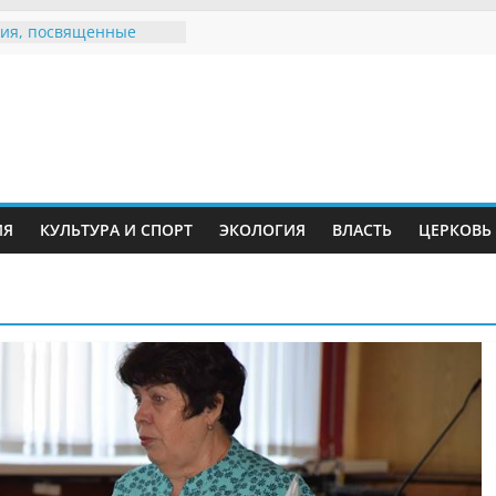
ия, посвященные
дному Дню семьи
е звания «Почётный
Инжавинского округа»
Великой
ной, фронтовичке
 Николаевне
й
ть в сети Интернет
ИЯ
КУЛЬТУРА И СПОРТ
ЭКОЛОГИЯ
ВЛАСТЬ
ЦЕРКОВЬ
иняли участие в
ии «Сохраним
!»
Воронинского
а родились крапчатые