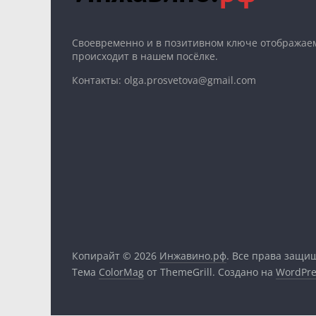
Cвоевременно и в позитивном ключе отображаем
происходит в нашем посёлке.
Контакты: olga.prosvetova@gmail.com
Копирайт © 2026
Инжавино.рф
. Все права защи
Тема
ColorMag
от ThemeGrill. Создано на
WordPre