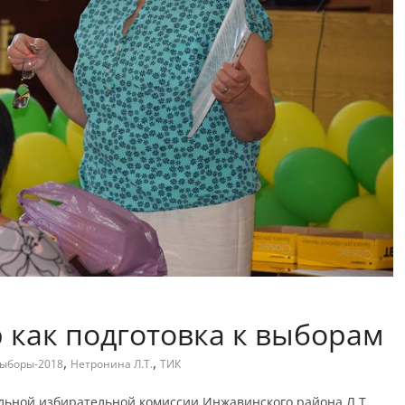
как подготовка к выборам
,
,
ыборы-2018
Нетронина Л.Т.
ТИК
альной избирательной комиссии Инжавинского района Л.Т.