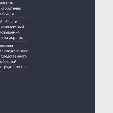
нальным
 строителей
 области
ой области
 комплексный
 повышения
и на дорогах
ервышов
ил следственное
 Следственного
амбовской
 сотрудничество