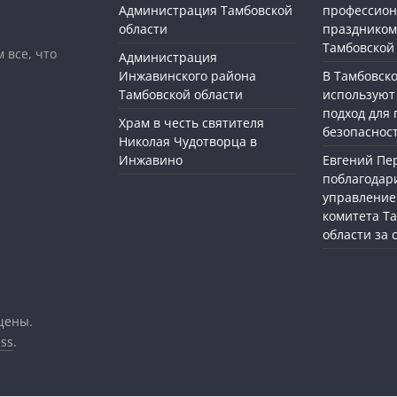
Администрация Тамбовской
профессио
области
праздником
Тамбовской
 все, что
Администрация
Инжавинского района
В Тамбовск
Тамбовской области
используют
подход для
Храм в честь святителя
безопасност
Николая Чудотворца в
Инжавино
Евгений П
поблагодар
управление
комитета Т
области за
щены.
ss
.