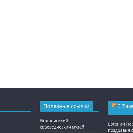
Полезные ссылки
В Там
Инжавинский
Евгений П
краеведческий музей
поздравил 