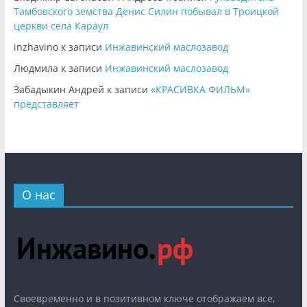
Тамбовского земства Денис Силин побывал в Троицкой
церкви села Караул
inzhavino
к записи
Инжавинский маслозавод
Людмила
к записи
Инжавинский маслозавод
Забадыкин Андрей
к записи
«КРАСИВКА ФИЛЬМ»
представляет
О нас
Cвоевременно и в позитивном ключе отображаем все,