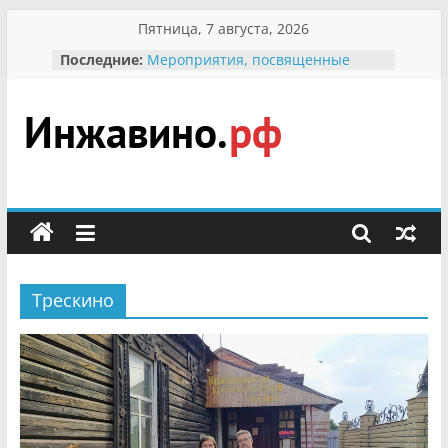
Перейти
Пятница, 7 августа, 2026
В вольере Воронинского
к
Последние:
заповедника родились крапчатые
содержимому
суслики
Мероприятия, посвященные
Международному Дню семьи
Присвоение звания «Почётный
Инжавино.рф
гражданин Инжавинского округа»
участнице Великой
Отечественной, фронтовичке
сельский
Александре Николаевне
портал
Кирсановой
Безопасность в сети Интернет
Ученики приняли участие в
Трескино
мероприятии «Сохраним
первоцветы!»