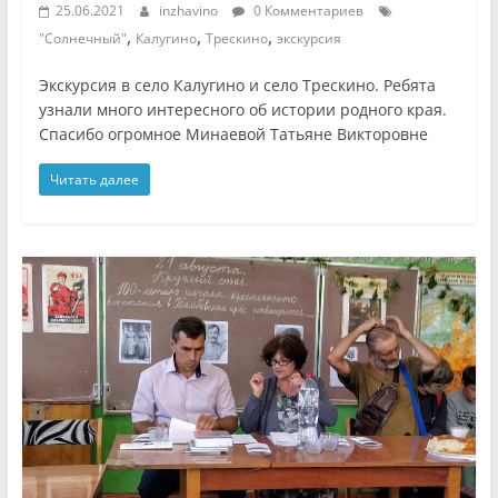
25.06.2021
inzhavino
0 Комментариев
,
,
,
"Солнечный"
Калугино
Трескино
экскурсия
Экскурсия в село Калугино и село Трескино. Ребята
узнали много интересного об истории родного края.
Спасибо огромное Минаевой Татьяне Викторовне
Читать далее