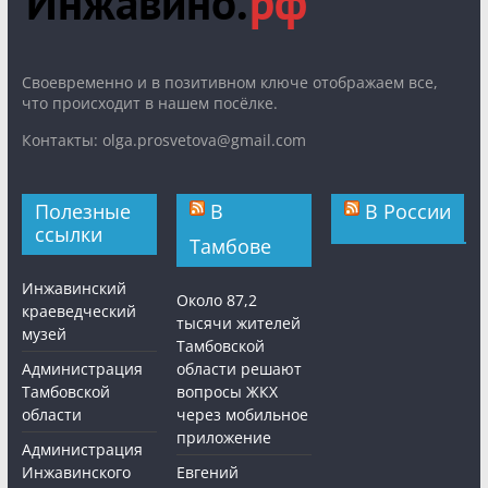
Cвоевременно и в позитивном ключе отображаем все,
что происходит в нашем посёлке.
Контакты: olga.prosvetova@gmail.com
Полезные
В
В России
ссылки
Тамбове
Инжавинский
Около 87,2
краеведческий
тысячи жителей
музей
Тамбовской
Администрация
области решают
Тамбовской
вопросы ЖКХ
области
через мобильное
приложение
Администрация
Инжавинского
Евгений