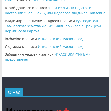
Роман
к записи
ФГИС «Моя школа»
Юрий Данилов
к записи
Ушла из жизни педагог и
наставник с большой буквы Федорова Людмила Павловна
Владимир Евгеньевич Андреев
к записи
Руководитель
Тамбовского земства Денис Силин побывал в Троицкой
церкви села Караул
inzhavino
к записи
Инжавинский маслозавод
Людмила
к записи
Инжавинский маслозавод
Забадыкин Андрей
к записи
«КРАСИВКА ФИЛЬМ»
представляет
О нас