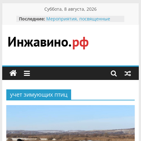
Перейти
Суббота, 8 августа, 2026
к
Последние:
Мероприятия, посвященные
содержимому
Международному Дню семьи
Присвоение звания «Почётный
гражданин Инжавинского округа»
участнице Великой
Инжавино.рф
Отечественной, фронтовичке
Александре Николаевне
Кирсановой
сельский
Безопасность в сети Интернет
портал
Ученики приняли участие в
мероприятии «Сохраним
первоцветы!»
учет зимующих птиц
В вольере Воронинского
заповедника родились крапчатые
суслики