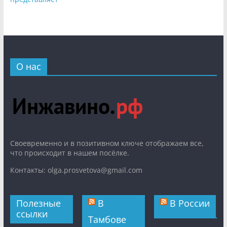
О нас
Cвоевременно и в позитивном ключе отображаем все,
что происходит в нашем посёлке.
Контакты: olga.prosvetova@gmail.com
Полезные
В
В России
ссылки
Тамбове