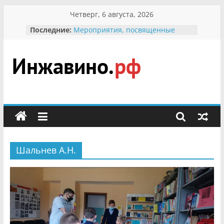
Перейти
Четверг, 6 августа, 2026
к
В вольере Воронинского
Последние:
заповедника родились крапчатые
содержимому
суслики
Мероприятия, посвященные
Международному Дню семьи
Инжавино.рф
Присвоение звания «Почётный
гражданин Инжавинского округа»
участнице Великой
сельский
Отечественной, фронтовичке
портал
Александре Николаевне
Кирсановой
Безопасность в сети Интернет
Ученики приняли участие в
Шальнев А.Н.
мероприятии «Сохраним
первоцветы!»