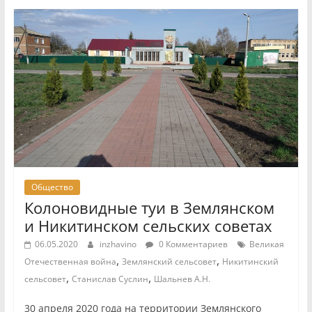
Общество
Колоновидные туи в Землянском
и Никитинском сельских советах
06.05.2020
inzhavino
0 Комментариев
Великая
,
,
Отечественная война
Землянский сельсовет
Никитинский
,
,
сельсовет
Станислав Суслин
Шальнев А.Н.
30 апреля 2020 года на территории Землянского