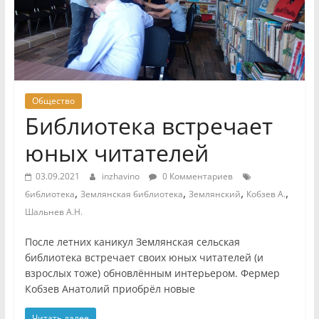
Общество
Библиотека встречает
юных читателей
03.09.2021
inzhavino
0 Комментариев
,
,
,
,
библиотека
Землянская библиотека
Землянский
Кобзев А.
Шальнев А.Н.
После летних каникул Землянская сельская
библиотека встречает своих юных читателей (и
взрослых тоже) обновлённым интерьером. Фермер
Кобзев Анатолий приобрёл новые
Читать далее