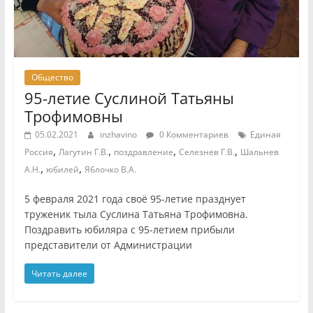
Общество
95-летие Суслиной Татьяны
Трофимовны
05.02.2021
inzhavino
0 Комментариев
Единая
,
,
,
,
Россия
Лагутин Г.В.
поздравление
Селезнев Г.В.
Шальнев
,
,
А.Н.
юбилей
Яблочко В.А.
5 февраля 2021 года своё 95-летие празднует
труженик тыла Суслина Татьяна Трофимовна.
Поздравить юбиляра с 95-летием прибыли
представители от Администрации
Читать далее