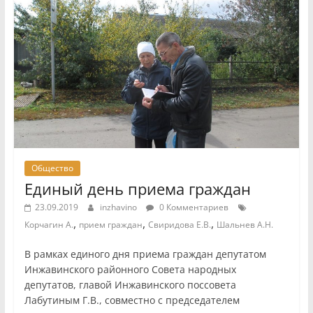
Общество
Единый день приема граждан
23.09.2019
inzhavino
0 Комментариев
,
,
,
Корчагин А.
прием граждан
Свиридова Е.В.
Шальнев А.Н.
В рамках единого дня приема граждан депутатом
Инжавинского районного Совета народных
депутатов, главой Инжавинского поссовета
Лабутиным Г.В., совместно с председателем