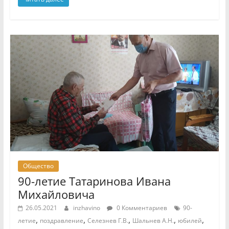
Общество
90-летие Татаринова Ивана
Михайловича
26.05.2021
inzhavino
0 Комментариев
90-
,
,
,
,
,
летие
поздравление
Селезнев Г.В.
Шальнев А.Н.
юбилей