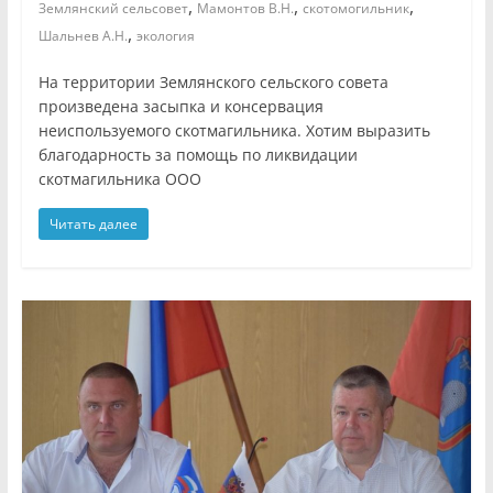
,
,
,
Землянский сельсовет
Мамонтов В.Н.
скотомогильник
,
Шальнев А.Н.
экология
На территории Землянского сельского совета
произведена засыпка и консервация
неиспользуемого скотмагильника. Хотим выразить
благодарность за помощь по ликвидации
скотмагильника ООО
Читать далее