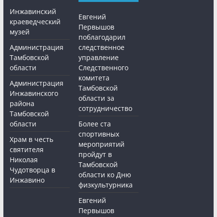
Инжавинский
Евгений
краеведческий
Первышов
музей
поблагодарил
Администрация
следственное
Тамбовской
управление
области
Следственного
комитета
Администрация
Тамбовской
Инжавинского
области за
района
сотрудничество
Тамбовской
области
Более ста
спортивных
Храм в честь
мероприятий
святителя
пройдут в
Николая
Тамбовской
Чудотворца в
области ко Дню
Инжавино
физкультурника
Евгений
Первышов