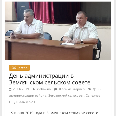
Общество
День администрации в
Землянском сельском совете
20.06.2019
inzhavino
0 Комментариев
День
,
,
администрации района
Землянский сельсовет
Селезнев
,
Г.В.
Шальнев А.Н.
19 июня 2019 года в Землянском сельском совете