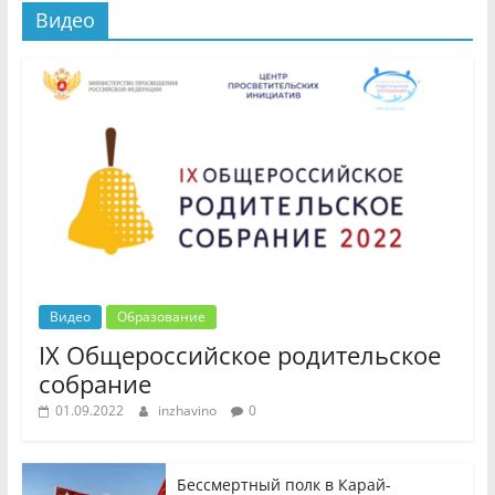
Видео
Видео
Образование
IX Общероссийское родительское
собрание
01.09.2022
inzhavino
0
Бессмертный полк в Карай-