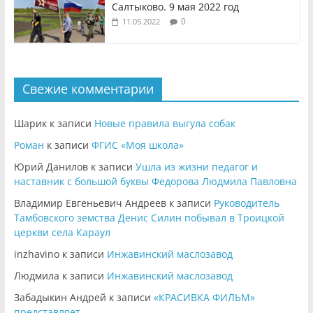
Салтыково. 9 мая 2022 год
0
11.05.2022
Свежие комментарии
Шарик
к записи
Новые правила выгула собак
Роман
к записи
ФГИС «Моя школа»
Юрий Данилов
к записи
Ушла из жизни педагог и
наставник с большой буквы Федорова Людмила Павловна
Владимир Евгеньевич Андреев
к записи
Руководитель
Тамбовского земства Денис Силин побывал в Троицкой
церкви села Караул
inzhavino
к записи
Инжавинский маслозавод
Людмила
к записи
Инжавинский маслозавод
Забадыкин Андрей
к записи
«КРАСИВКА ФИЛЬМ»
представляет