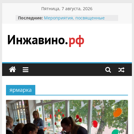
Перейти
Пятница, 7 августа, 2026
к
В вольере Воронинского
Последние:
содержимому
заповедника родились крапчатые
суслики
Мероприятия, посвященные
Международному Дню семьи
Инжавино.рф
Присвоение звания «Почётный
гражданин Инжавинского округа»
участнице Великой
сельский
Отечественной, фронтовичке
портал
Александре Николаевне
Кирсановой
Безопасность в сети Интернет
Ученики приняли участие в
ярмарка
мероприятии «Сохраним
первоцветы!»