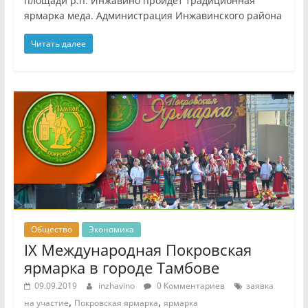
площади р.п. Инжавино пройдет традиционная
ярмарка меда. Администрация Инжавинского района
Читать далее
Общество
Экономика
IX Международная Покровская
ярмарка в городе Тамбове
09.09.2019
inzhavino
0 Комментариев
заявка
,
,
на участие
Покровская ярмарка
ярмарка