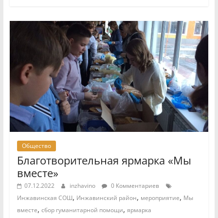
Общество
Благотворительная ярмарка «Мы
вместе»
07.12.2022
inzhavino
0 Комментариев
,
,
,
Инжавинская СОШ
Инжавинский район
мероприятие
Мы
,
,
вместе
сбор гуманитарной помощи
ярмарка