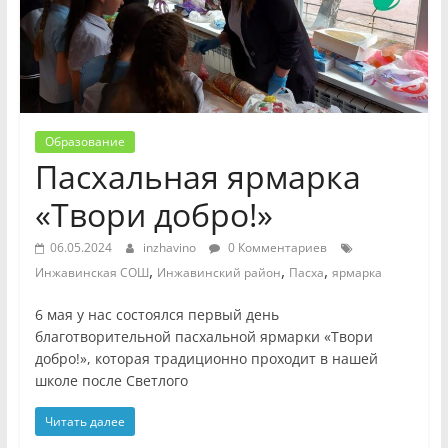
Образование
Пасхальная ярмарка
«Твори добро!»
06.05.2024
inzhavino
0 Комментариев
,
,
,
Инжавинская СОШ
Инжавинский район
Пасха
ярмарка
6 мая у нас состоялся первый день
благотворительной пасхальной ярмарки «Твори
добро!», которая традиционно проходит в нашей
школе после Светлого
Читать далее