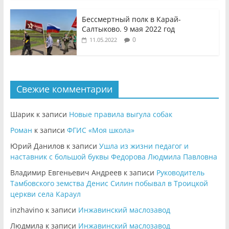
Бессмертный полк в Карай-
Салтыково. 9 мая 2022 год
0
11.05.2022
Свежие комментарии
Шарик
к записи
Новые правила выгула собак
Роман
к записи
ФГИС «Моя школа»
Юрий Данилов
к записи
Ушла из жизни педагог и
наставник с большой буквы Федорова Людмила Павловна
Владимир Евгеньевич Андреев
к записи
Руководитель
Тамбовского земства Денис Силин побывал в Троицкой
церкви села Караул
inzhavino
к записи
Инжавинский маслозавод
Людмила
к записи
Инжавинский маслозавод