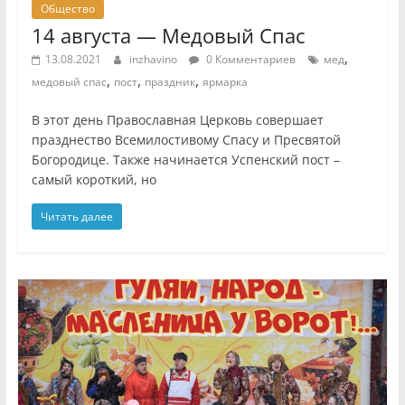
Общество
14 августа — Медовый Спас
,
13.08.2021
inzhavino
0 Комментариев
мед
,
,
,
медовый спас
пост
праздник
ярмарка
В этот день Православная Церковь совершает
празднество Всемилостивому Спасу и Пресвятой
Богородице. Также начинается Успенский пост –
самый короткий, но
Читать далее