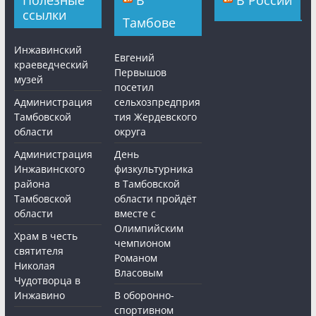
Полезные
В
В России
ссылки
Тамбове
Инжавинский
Евгений
краеведческий
Первышов
музей
посетил
Администрация
сельхозпредприя
Тамбовской
тия Жердевского
области
округа
Администрация
День
Инжавинского
физкультурника
района
в Тамбовской
Тамбовской
области пройдёт
области
вместе с
Олимпийским
Храм в честь
чемпионом
святителя
Романом
Николая
Власовым
Чудотворца в
Инжавино
В оборонно-
спортивном