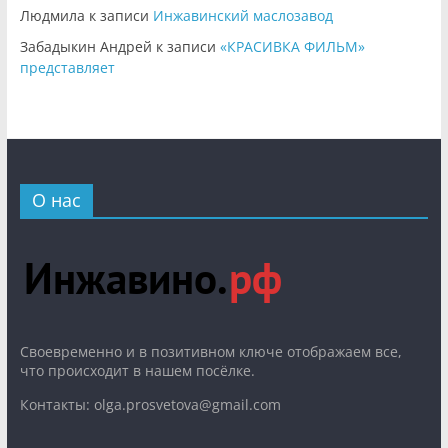
Людмила
к записи
Инжавинский маслозавод
Забадыкин Андрей
к записи
«КРАСИВКА ФИЛЬМ»
представляет
О нас
Cвоевременно и в позитивном ключе отображаем все,
что происходит в нашем посёлке.
Контакты: olga.prosvetova@gmail.com