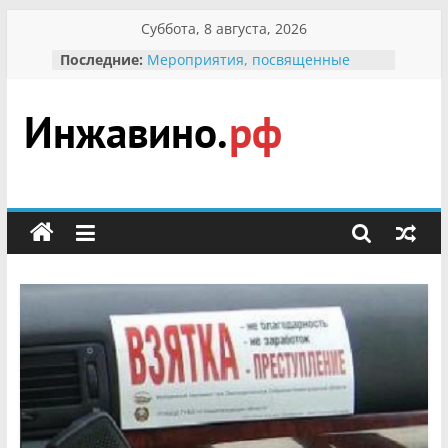
Перейти
Суббота, 8 августа, 2026
к
Последние:
Мероприятия, посвященные
содержимому
Международному Дню семьи
Присвоение звания «Почётный
гражданин Инжавинского округа»
участнице Великой
Инжавино.рф
Отечественной, фронтовичке
Александре Николаевне
Кирсановой
сельский
Безопасность в сети Интернет
портал
Ученики приняли участие в
мероприятии «Сохраним
первоцветы!»
В вольере Воронинского
заповедника родились крапчатые
суслики