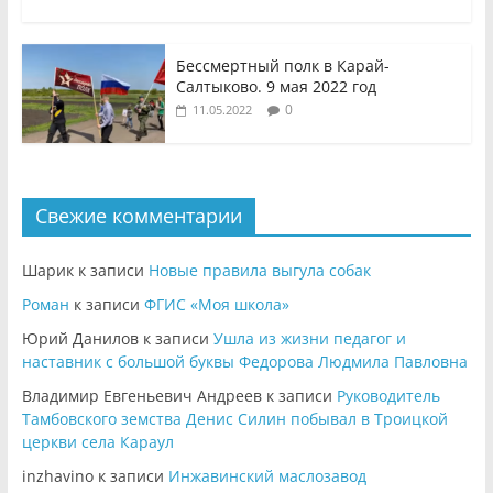
Бессмертный полк в Карай-
Салтыково. 9 мая 2022 год
0
11.05.2022
Свежие комментарии
Шарик
к записи
Новые правила выгула собак
Роман
к записи
ФГИС «Моя школа»
Юрий Данилов
к записи
Ушла из жизни педагог и
наставник с большой буквы Федорова Людмила Павловна
Владимир Евгеньевич Андреев
к записи
Руководитель
Тамбовского земства Денис Силин побывал в Троицкой
церкви села Караул
inzhavino
к записи
Инжавинский маслозавод