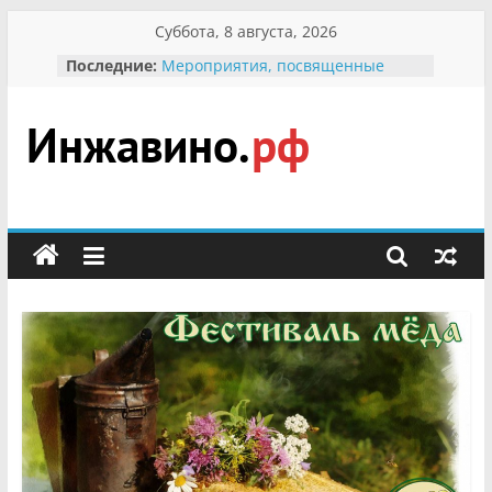
Перейти
Суббота, 8 августа, 2026
к
Последние:
Мероприятия, посвященные
содержимому
Международному Дню семьи
Присвоение звания «Почётный
гражданин Инжавинского округа»
участнице Великой
Инжавино.рф
Отечественной, фронтовичке
Александре Николаевне
Кирсановой
сельский
Безопасность в сети Интернет
портал
Ученики приняли участие в
мероприятии «Сохраним
первоцветы!»
В вольере Воронинского
заповедника родились крапчатые
суслики