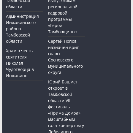
Тамбовской
выпускникам
области
региональной
кадровой
Администрация
программы
Инжавинского
«Герои
района
Тамбовщины»
Тамбовской
области
Сергей Попов
назначен врип
Храм в честь
главы
святителя
Сосновского
Николая
муниципального
Чудотворца в
округа
Инжавино
Юрий Башмет
откроет в
Тамбовской
области VII
фестиваль
«Прима Домра»
масштабным
гала-концертом у
Лебединого