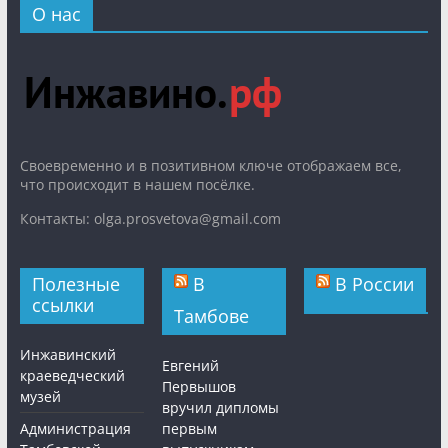
О нас
Cвоевременно и в позитивном ключе отображаем все,
что происходит в нашем посёлке.
Контакты: olga.prosvetova@gmail.com
Полезные
В
В России
ссылки
Тамбове
Инжавинский
Евгений
краеведческий
Первышов
музей
вручил дипломы
Администрация
первым