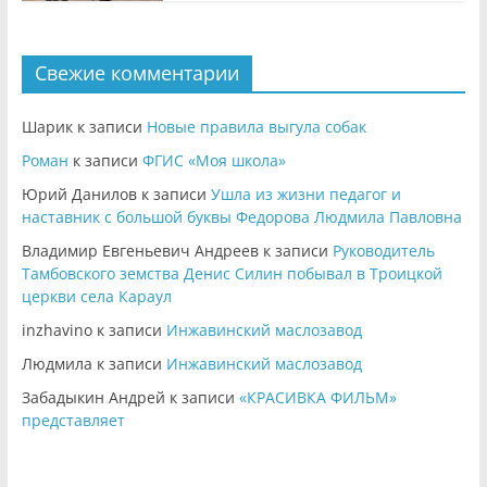
Свежие комментарии
Шарик
к записи
Новые правила выгула собак
Роман
к записи
ФГИС «Моя школа»
Юрий Данилов
к записи
Ушла из жизни педагог и
наставник с большой буквы Федорова Людмила Павловна
Владимир Евгеньевич Андреев
к записи
Руководитель
Тамбовского земства Денис Силин побывал в Троицкой
церкви села Караул
inzhavino
к записи
Инжавинский маслозавод
Людмила
к записи
Инжавинский маслозавод
Забадыкин Андрей
к записи
«КРАСИВКА ФИЛЬМ»
представляет