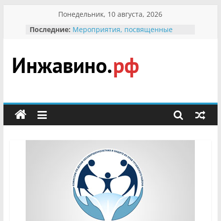
Перейти
Понедельник, 10 августа, 2026
к
Последние:
Мероприятия, посвященные
содержимому
Международному Дню семьи
Присвоение звания «Почётный
гражданин Инжавинского округа»
участнице Великой
Инжавино.рф
Отечественной, фронтовичке
Александре Николаевне
Кирсановой
сельский
Безопасность в сети Интернет
портал
Ученики приняли участие в
мероприятии «Сохраним
первоцветы!»
В вольере Воронинского
заповедника родились крапчатые
суслики