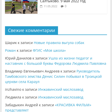
Салтыково. 9 мая 2022 год
0
11.05.2022
Свежие комментарии
Шарик
к записи
Новые правила выгула собак
Роман
к записи
ФГИС «Моя школа»
Юрий Данилов
к записи
Ушла из жизни педагог и
наставник с большой буквы Федорова Людмила Павловна
Владимир Евгеньевич Андреев
к записи
Руководитель
Тамбовского земства Денис Силин побывал в Троицкой
церкви села Караул
inzhavino
к записи
Инжавинский маслозавод
Людмила
к записи
Инжавинский маслозавод
Забадыкин Андрей
к записи
«КРАСИВКА ФИЛЬМ»
представляет