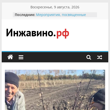
Перейти
Воскресенье, 9 августа, 2026
к
Последние:
Мероприятия, посвященные
содержимому
Международному Дню семьи
Присвоение звания «Почётный
гражданин Инжавинского округа»
участнице Великой
Инжавино.рф
Отечественной, фронтовичке
Александре Николаевне
Кирсановой
сельский
Безопасность в сети Интернет
портал
Ученики приняли участие в
мероприятии «Сохраним
первоцветы!»
В вольере Воронинского
заповедника родились крапчатые
суслики