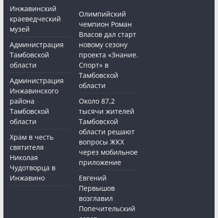
Инжавинский
Олимпийский
краеведческий
чемпион Роман
музей
Власов дал старт
Администрация
новому сезону
Тамбовской
проекта «Знание.
области
Спорт» в
Тамбовской
Администрация
области
Инжавинского
района
Около 87,2
Тамбовской
тысячи жителей
области
Тамбовской
области решают
Храм в честь
вопросы ЖКХ
святителя
через мобильное
Николая
приложение
Чудотворца в
Инжавино
Евгений
Первышов
возглавил
Попечительский