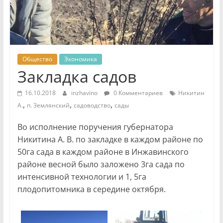
Общество
Экономика
Закладка садов
16.10.2018
inzhavino
0 Комментариев
Никитин
,
,
,
А.
п. Землянский
садоводство
сады
Во исполнение поручения губернатора
Никитина А. В. по закладке в каждом районе по
50га сада в каждом районе в Инжавинского
районе весной было заложено 3га сада по
интенсивной технологии и 1, 5га
плодопитомника в середине октября.