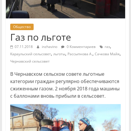
Общество
Газ по льготе
,
07.11.2018
inzhavino
0 Комментариев
газ
,
,
,
,
Караульский сельсовет
льготы
Рассыпнова А.
Сачкова Майя
Чернавский сельсовет
В Чернавском сельском совете льготные
категории граждан регулярно обеспечиваются
сжиженным газом. 2 ноября 2018 года машины
с баллонами вновь прибыли в сельсовет.