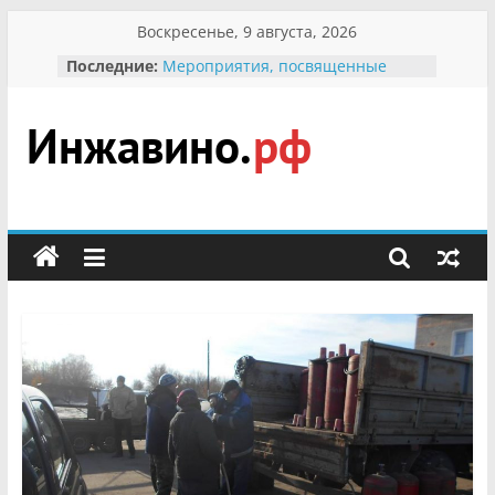
Перейти
Воскресенье, 9 августа, 2026
к
Последние:
Мероприятия, посвященные
содержимому
Международному Дню семьи
Присвоение звания «Почётный
гражданин Инжавинского округа»
участнице Великой
Инжавино.рф
Отечественной, фронтовичке
Александре Николаевне
Кирсановой
сельский
Безопасность в сети Интернет
портал
Ученики приняли участие в
мероприятии «Сохраним
первоцветы!»
В вольере Воронинского
заповедника родились крапчатые
суслики