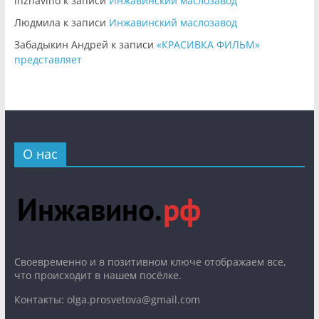
inzhavino
к записи
Инжавинский маслозавод
Людмила
к записи
Инжавинский маслозавод
Забадыкин Андрей
к записи
«КРАСИВКА ФИЛЬМ»
представляет
О нас
Cвоевременно и в позитивном ключе отображаем все,
что происходит в нашем посёлке.
Контакты: olga.prosvetova@gmail.com