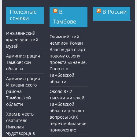
Полезные
В
В России
ссылки
Тамбове
Инжавинский
Олимпийский
краеведческий
чемпион Роман
музей
Власов дал старт
Администрация
новому сезону
Тамбовской
проекта «Знание.
области
Спорт» в
Тамбовской
Администрация
области
Инжавинского
района
Около 87,2
Тамбовской
тысячи жителей
области
Тамбовской
области решают
Храм в честь
вопросы ЖКХ
святителя
через мобильное
Николая
приложение
Чудотворца в