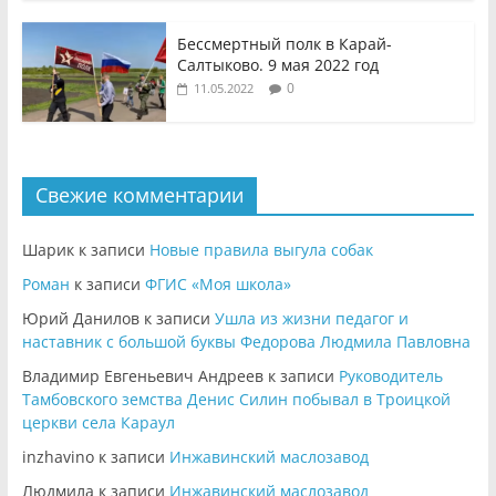
Бессмертный полк в Карай-
Салтыково. 9 мая 2022 год
0
11.05.2022
Свежие комментарии
Шарик
к записи
Новые правила выгула собак
Роман
к записи
ФГИС «Моя школа»
Юрий Данилов
к записи
Ушла из жизни педагог и
наставник с большой буквы Федорова Людмила Павловна
Владимир Евгеньевич Андреев
к записи
Руководитель
Тамбовского земства Денис Силин побывал в Троицкой
церкви села Караул
inzhavino
к записи
Инжавинский маслозавод
Людмила
к записи
Инжавинский маслозавод