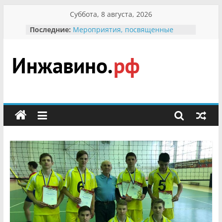
Перейти
Суббота, 8 августа, 2026
к
Последние:
Мероприятия, посвященные
содержимому
Международному Дню семьи
Присвоение звания «Почётный
гражданин Инжавинского округа»
участнице Великой
Инжавино.рф
Отечественной, фронтовичке
Александре Николаевне
Кирсановой
сельский
Безопасность в сети Интернет
портал
Ученики приняли участие в
мероприятии «Сохраним
первоцветы!»
В вольере Воронинского
заповедника родились крапчатые
суслики