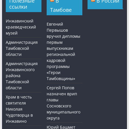
Полезные
В
В России
ссылки
Тамбове
Инжавинский
Евгений
краеведческий
Первышов
музей
вручил дипломы
Администрация
первым
Тамбовской
выпускникам
области
региональной
кадровой
Администрация
программы
Инжавинского
«Герои
района
Тамбовщины»
Тамбовской
области
Сергей Попов
назначен врип
Храм в честь
главы
святителя
Сосновского
Николая
муниципального
Чудотворца в
округа
Инжавино
Юрий Башмет