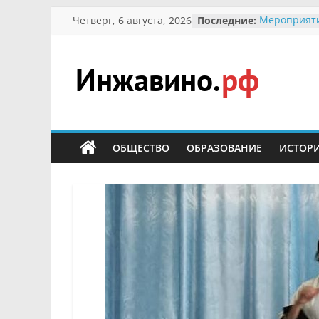
Перейти
Четверг, 6 августа, 2026
Последние:
Мероприят
к
Междунаро
Присвоение
содержимому
гражданин 
участнице 
Инжавино.рф
Отечествен
Александре
Кирсановой
сельский
Безопаснос
портал
ОБЩЕСТВО
ОБРАЗОВАНИЕ
ИСТОР
Ученики пр
мероприяти
первоцветы
В вольере 
заповедник
суслики