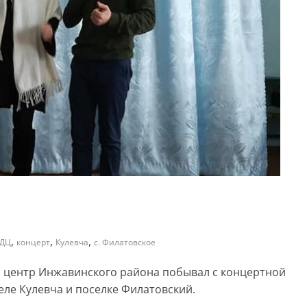
,
,
,
ДЦ
концерт
Кулевча
с. Филатовское
й центр Инжавинского района побывал с концертной
еле Кулевча и поселке Филатовский.