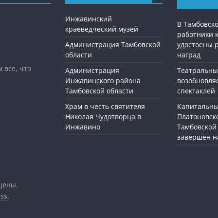
Инжавинский
В Тамбовск
краеведческий музей
работники 
Администрация Тамбовской
удостоены 
области
наград
 все, что
Администрация
Театральны
Инжавинского района
возобновля
Тамбовской области
спектаклей
Храм в честь святителя
Капитальны
Николая Чудотворца в
Платоновск
Инжавино
Тамбовской
завершён н
щены.
ss
.