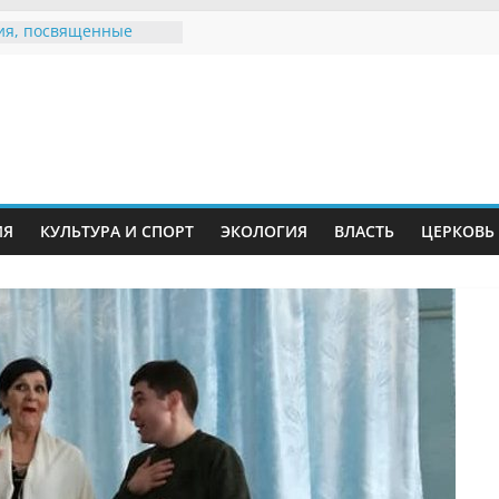
ия, посвященные
дному Дню семьи
 звания «Почётный
Инжавинского округа»
Великой
ной, фронтовичке
 Николаевне
ть в сети Интернет
ИЯ
КУЛЬТУРА И СПОРТ
ЭКОЛОГИЯ
ВЛАСТЬ
ЦЕРКОВЬ
иняли участие в
и «Сохраним
!»
Воронинского
а родились крапчатые