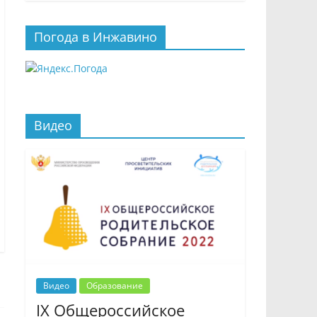
Погода в Инжавино
Видео
Видео
Образование
IX Общероссийское