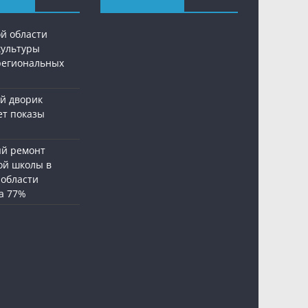
ой области
культуры
региональных
й дворик
ет показы
й ремонт
ой школы в
 области
а 77%