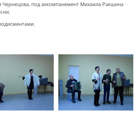
я Чернецова, под аккомпанемент Михаила Ракшина
сни.
лодисментами.