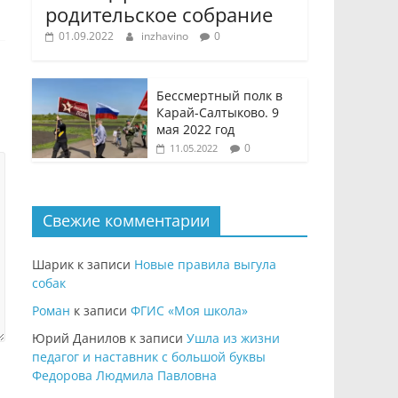
родительское собрание
01.09.2022
inzhavino
0
Бессмертный полк в
Карай-Салтыково. 9
мая 2022 год
0
11.05.2022
Свежие комментарии
Шарик
к записи
Новые правила выгула
собак
Роман
к записи
ФГИС «Моя школа»
Юрий Данилов
к записи
Ушла из жизни
педагог и наставник с большой буквы
Федорова Людмила Павловна