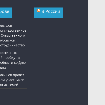
бове
В России
ервышов
ил следственное
 Следственного
амбовской
 сотрудничество
спортивных
й пройдут в
 области ко Дню
ника
рвышов провёл
ём участников
ов их семей