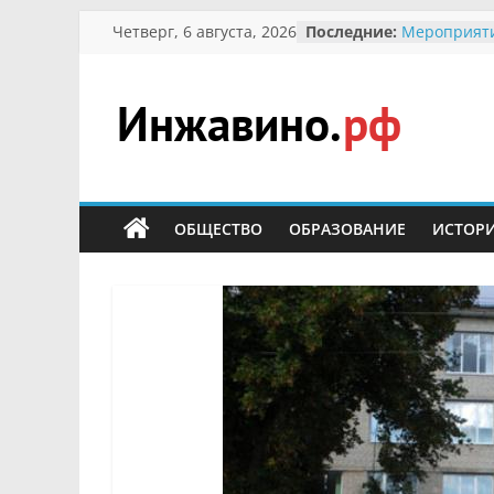
Перейти
Четверг, 6 августа, 2026
Последние:
Мероприят
к
Междунаро
Присвоение
содержимому
гражданин 
участнице 
Инжавино.рф
Отечествен
Александре
Кирсановой
сельский
Безопаснос
портал
ОБЩЕСТВО
ОБРАЗОВАНИЕ
ИСТОР
Ученики пр
мероприяти
первоцветы
В вольере 
заповедник
суслики