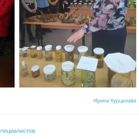
Ирина Хурцилава
специалистов