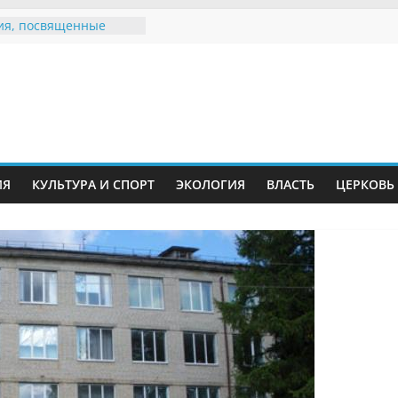
ия, посвященные
дному Дню семьи
 звания «Почётный
Инжавинского округа»
Великой
ной, фронтовичке
 Николаевне
ть в сети Интернет
ИЯ
КУЛЬТУРА И СПОРТ
ЭКОЛОГИЯ
ВЛАСТЬ
ЦЕРКОВЬ
иняли участие в
и «Сохраним
!»
Воронинского
а родились крапчатые