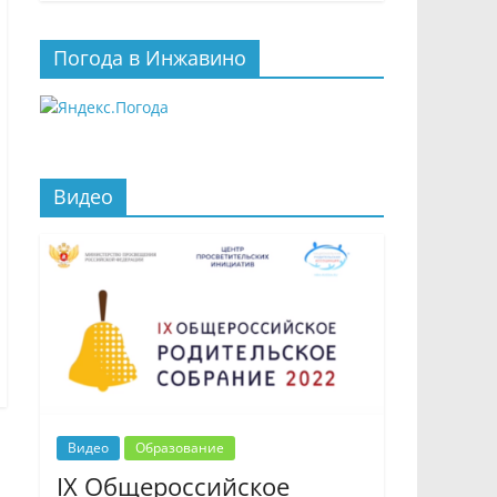
Погода в Инжавино
Видео
Видео
Образование
IX Общероссийское