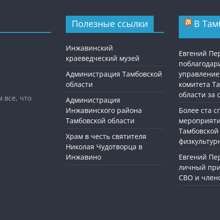
Полезные ссылки
В Там
Инжавинский
Евгений П
краеведческий музей
поблагодар
Администрация Тамбовской
управление
области
комитета Т
области за
 все, что
Администрация
Инжавинского района
Более ста 
Тамбовской области
мероприяти
Тамбовской
Храм в честь святителя
физкультур
Николая Чудотворца в
Инжавино
Евгений Пе
личный при
СВО и член