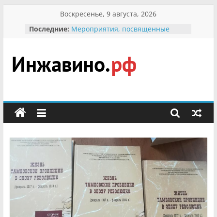
Перейти
Воскресенье, 9 августа, 2026
к
Последние:
Мероприятия, посвященные
содержимому
Международному Дню семьи
Присвоение звания «Почётный
гражданин Инжавинского округа»
участнице Великой
Инжавино.рф
Отечественной, фронтовичке
Александре Николаевне
Кирсановой
сельский
Безопасность в сети Интернет
портал
Ученики приняли участие в
мероприятии «Сохраним
первоцветы!»
В вольере Воронинского
заповедника родились крапчатые
суслики