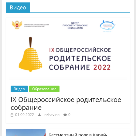
Видео
Видео
Образование
IX Общероссийское родительское
собрание
01.09.2022
inzhavino
0
Бессмертный полк в Карай-