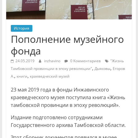
История
Пополнение музейного
фонда
24.05.2019
inzhavino
0 Комментариев
"Жизнь
,
,
Тамбовской провинции в эпоху революции"
Дьяковы
Егоров
,
,
А.
книги
краеведческий музей
23 мая 2019 года в фонды Инжавинского
краеведческого музея поступила книга «Жизнь
тамбовской провинции в эпоху революций».
Издание подготовлено сотрудниками
Государственного архива Тамбовской области.
Этот сборник документов появился в музее