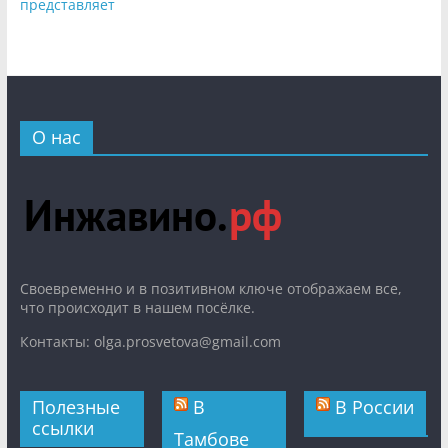
представляет
О нас
Cвоевременно и в позитивном ключе отображаем все,
что происходит в нашем посёлке.
Контакты: olga.prosvetova@gmail.com
Полезные
В
В России
ссылки
Тамбове