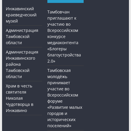
Инжавинский
Тамбовчан
краеведческий
приглашают к
музей
участию во
Администрация
Всероссийском
Тамбовской
конкурсе
области
медиаконтента
«Блогеры
Администрация
благоустройства
Инжавинского
2.0»
района
Тамбовской
Тамбовская
области
молодёжь
принимает
Храм в честь
участие во
святителя
Всероссийском
Николая
форуме
Чудотворца в
«Развитие малых
Инжавино
городов и
исторических
поселений»