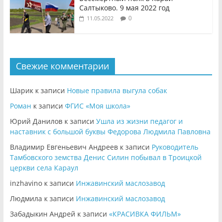
Салтыково. 9 мая 2022 год
0
11.05.2022
Свежие комментарии
Шарик
к записи
Новые правила выгула собак
Роман
к записи
ФГИС «Моя школа»
Юрий Данилов
к записи
Ушла из жизни педагог и
наставник с большой буквы Федорова Людмила Павловна
Владимир Евгеньевич Андреев
к записи
Руководитель
Тамбовского земства Денис Силин побывал в Троицкой
церкви села Караул
inzhavino
к записи
Инжавинский маслозавод
Людмила
к записи
Инжавинский маслозавод
Забадыкин Андрей
к записи
«КРАСИВКА ФИЛЬМ»