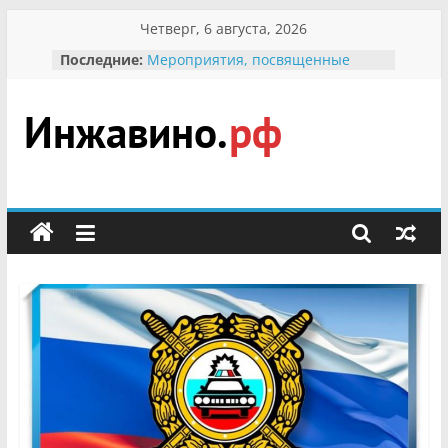
Перейти
Четверг, 6 августа, 2026
к
Последние:
Мероприятия, посвященные
содержимому
Международному Дню семьи
Присвоение звания «Почётный
гражданин Инжавинского округа»
участнице Великой
Инжавино.рф
Отечественной, фронтовичке
Александре Николаевне
Кирсановой
сельский
Безопасность в сети Интернет
портал
Ученики приняли участие в
мероприятии «Сохраним
первоцветы!»
В вольере Воронинского
заповедника родились крапчатые
суслики