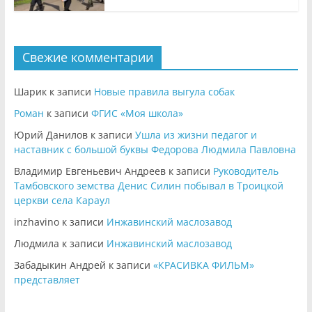
Свежие комментарии
Шарик
к записи
Новые правила выгула собак
Роман
к записи
ФГИС «Моя школа»
Юрий Данилов
к записи
Ушла из жизни педагог и
наставник с большой буквы Федорова Людмила Павловна
Владимир Евгеньевич Андреев
к записи
Руководитель
Тамбовского земства Денис Силин побывал в Троицкой
церкви села Караул
inzhavino
к записи
Инжавинский маслозавод
Людмила
к записи
Инжавинский маслозавод
Забадыкин Андрей
к записи
«КРАСИВКА ФИЛЬМ»
представляет