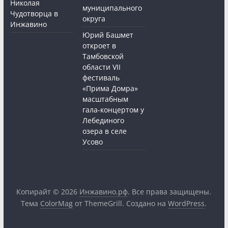
Николая
муниципального
Чудотворца в
округа
Инжавино
Юрий Башмет
откроет в
Тамбовской
области VII
фестиваль
«Прима Домра»
масштабным
гала-концертом у
Лебединого
озера в селе
Усово
Копирайт © 2026
Инжавино.рф
. Все права защищены.
Тема
ColorMag
от ThemeGrill. Создано на
WordPress
.