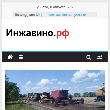
Перейти
Суббота, 8 августа, 2026
к
Последние:
Мероприятия, посвященные
содержимому
Международному Дню семьи
Присвоение звания «Почётный
гражданин Инжавинского округа»
участнице Великой
Инжавино.рф
Отечественной, фронтовичке
Александре Николаевне
Кирсановой
сельский
Безопасность в сети Интернет
портал
Ученики приняли участие в
мероприятии «Сохраним
первоцветы!»
В вольере Воронинского
заповедника родились крапчатые
суслики