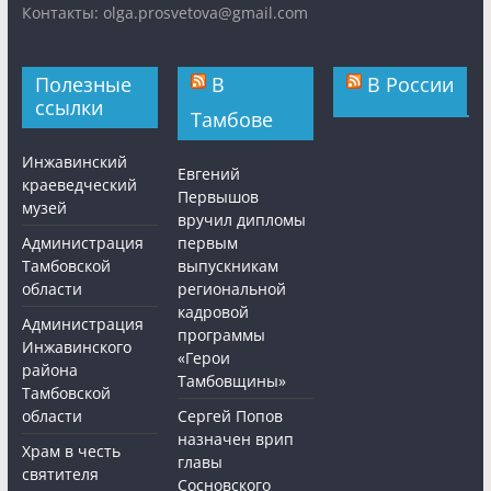
Контакты: olga.prosvetova@gmail.com
Полезные
В
В России
ссылки
Тамбове
Инжавинский
Евгений
краеведческий
Первышов
музей
вручил дипломы
Администрация
первым
Тамбовской
выпускникам
области
региональной
кадровой
Администрация
программы
Инжавинского
«Герои
района
Тамбовщины»
Тамбовской
области
Сергей Попов
назначен врип
Храм в честь
главы
святителя
Сосновского