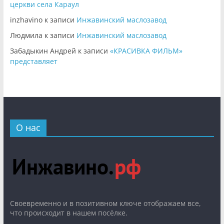
церкви села Караул
inzhavino
к записи
Инжавинский маслозавод
Людмила
к записи
Инжавинский маслозавод
Забадыкин Андрей
к записи
«КРАСИВКА ФИЛЬМ»
представляет
О нас
Cвоевременно и в позитивном ключе отображаем все,
что происходит в нашем посёлке.