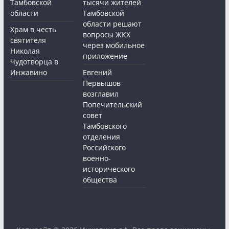
Тамбовской
тысячи жителей
области
Тамбовской
области решают
Храм в честь
вопросы ЖКХ
святителя
через мобильное
Николая
приложение
Чудотворца в
Инжавино
Евгений
Первышов
возглавил
Попечительский
совет
Тамбовского
отделения
Российского
военно-
исторического
общества