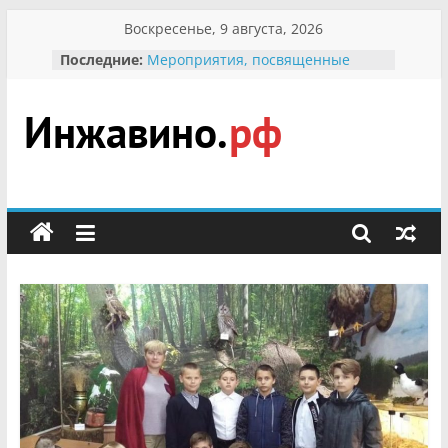
Перейти
Воскресенье, 9 августа, 2026
к
Последние:
Мероприятия, посвященные
содержимому
Международному Дню семьи
Присвоение звания «Почётный
гражданин Инжавинского округа»
участнице Великой
Инжавино.рф
Отечественной, фронтовичке
Александре Николаевне
Кирсановой
сельский
Безопасность в сети Интернет
портал
Ученики приняли участие в
мероприятии «Сохраним
первоцветы!»
В вольере Воронинского
заповедника родились крапчатые
суслики