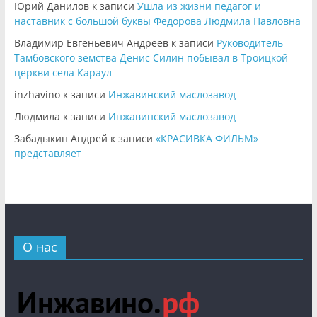
Юрий Данилов
к записи
Ушла из жизни педагог и
наставник с большой буквы Федорова Людмила Павловна
Владимир Евгеньевич Андреев
к записи
Руководитель
Тамбовского земства Денис Силин побывал в Троицкой
церкви села Караул
inzhavino
к записи
Инжавинский маслозавод
Людмила
к записи
Инжавинский маслозавод
Забадыкин Андрей
к записи
«КРАСИВКА ФИЛЬМ»
представляет
О нас