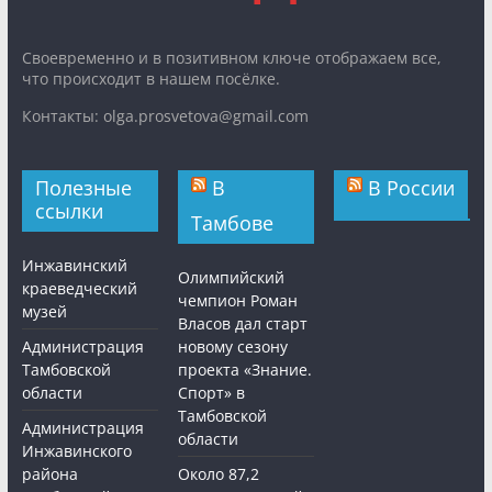
Cвоевременно и в позитивном ключе отображаем все,
что происходит в нашем посёлке.
Контакты: olga.prosvetova@gmail.com
Полезные
В
В России
ссылки
Тамбове
Инжавинский
Олимпийский
краеведческий
чемпион Роман
музей
Власов дал старт
Администрация
новому сезону
Тамбовской
проекта «Знание.
области
Спорт» в
Тамбовской
Администрация
области
Инжавинского
района
Около 87,2