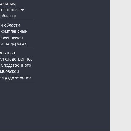
нальным
 строителей
 области
ой области
 комплексный
 повышения
и на дорогах
ервышов
ил следственное
 Следственного
амбовской
 сотрудничество