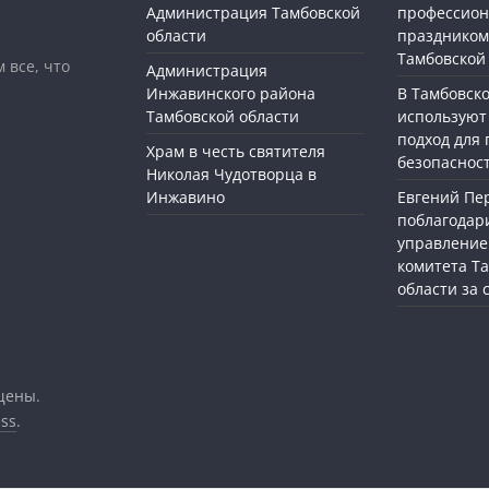
Администрация Тамбовской
профессио
области
праздником
Тамбовской
 все, что
Администрация
Инжавинского района
В Тамбовск
Тамбовской области
используют
подход для
Храм в честь святителя
безопасност
Николая Чудотворца в
Инжавино
Евгений П
поблагодар
управление
комитета Т
области за
щены.
ss
.