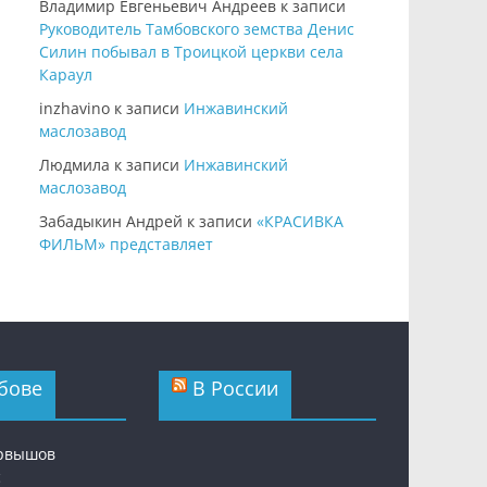
Владимир Евгеньевич Андреев
к записи
Руководитель Тамбовского земства Денис
Силин побывал в Троицкой церкви села
Караул
inzhavino
к записи
Инжавинский
маслозавод
Людмила
к записи
Инжавинский
маслозавод
Забадыкин Андрей
к записи
«КРАСИВКА
ФИЛЬМ» представляет
бове
В России
ервышов
с