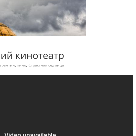
ий кинотеатр
,
,
арантин
кино
Страстная седмица