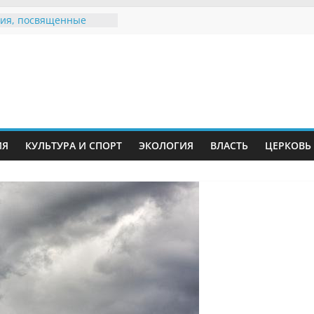
ия, посвященные
дному Дню семьи
е звания «Почётный
Инжавинского округа»
Великой
ной, фронтовичке
 Николаевне
й
ть в сети Интернет
ИЯ
КУЛЬТУРА И СПОРТ
ЭКОЛОГИЯ
ВЛАСТЬ
ЦЕРКОВЬ
иняли участие в
ии «Сохраним
!»
Воронинского
а родились крапчатые