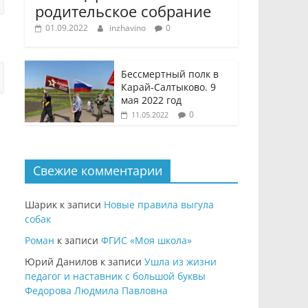
родительское собрание
01.09.2022
inzhavino
0
Бессмертный полк в
Карай-Салтыково. 9
мая 2022 год
0
11.05.2022
Свежие комментарии
Шарик
к записи
Новые правила выгула
собак
Роман
к записи
ФГИС «Моя школа»
Юрий Данилов
к записи
Ушла из жизни
педагог и наставник с большой буквы
Федорова Людмила Павловна