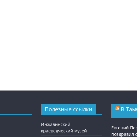
Полезные ссылки
В Там
Инжавинский
Евгений П
краеведческий музей
поздравил 