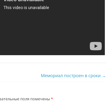
Мемориал построен в сроки
→
зательные поля помечены
*