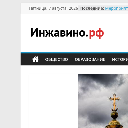
Перейти
Пятница, 7 августа, 2026
Последние:
Мероприят
к
Междунаро
Присвоени
содержимому
гражданин 
участнице 
Инжавино.рф
Отечествен
Александре
Кирсаново
сельский
Безопаснос
портал
ОБЩЕСТВО
ОБРАЗОВАНИЕ
ИСТОР
Ученики пр
мероприят
первоцветы
В вольере 
заповедник
суслики