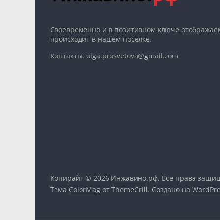
Cвоевременно и в позитивном ключе отображаем
происходит в нашем посёлке.
Контакты: olga.prosvetova@gmail.com
Копирайт © 2026
Инжавино.рф
. Все права защи
Тема
ColorMag
от ThemeGrill. Создано на
WordPre