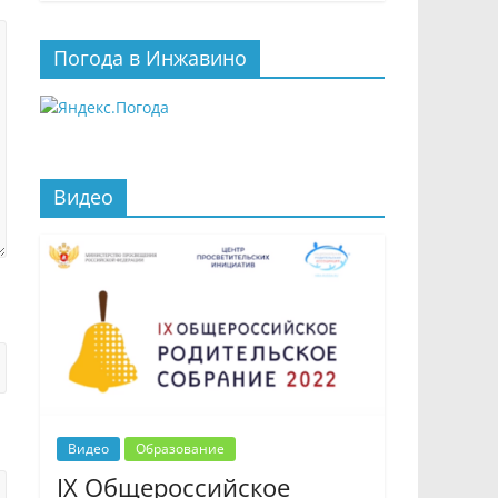
Погода в Инжавино
Видео
Видео
Образование
IX Общероссийское