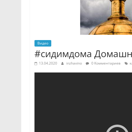
Видео
#сидимдома Домашн
13.04.2020
inzhavino
0 Комментариев
к