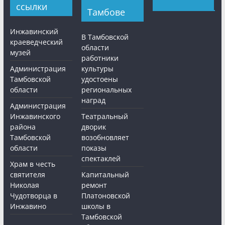
ссылки
Тамбове
Инжавинский
В Тамбовской
краеведческий
области
музей
работники
Администрация
культуры
Тамбовской
удостоены
области
региональных
наград
Администрация
Инжавинского
Театральный
района
дворик
Тамбовской
возобновляет
области
показы
спектаклей
Храм в честь
святителя
Капитальный
Николая
ремонт
Чудотворца в
Платоновской
Инжавино
школы в
Тамбовской