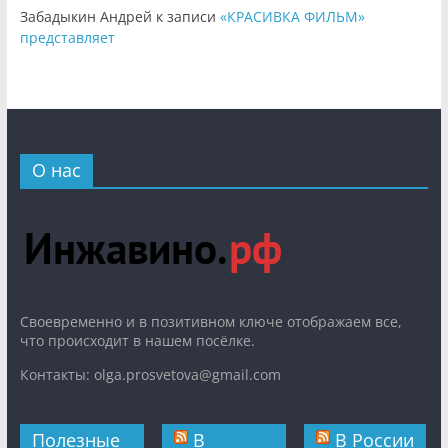
Забадыкин Андрей
к записи
«КРАСИВКА ФИЛЬМ»
представляет
О нас
Cвоевременно и в позитивном ключе отображаем все,
что происходит в нашем посёлке.
Контакты: olga.prosvetova@gmail.com
Полезные
В
В России