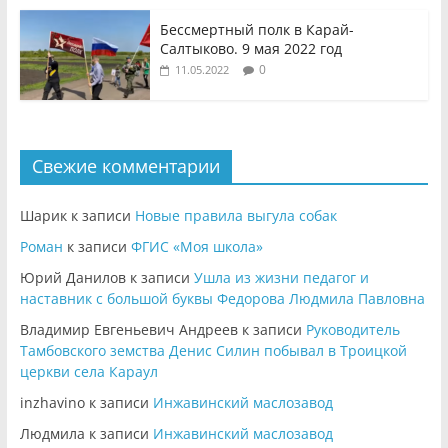
Бессмертный полк в Карай-
Салтыково. 9 мая 2022 год
0
11.05.2022
Свежие комментарии
Шарик
к записи
Новые правила выгула собак
Роман
к записи
ФГИС «Моя школа»
Юрий Данилов
к записи
Ушла из жизни педагог и
наставник с большой буквы Федорова Людмила Павловна
Владимир Евгеньевич Андреев
к записи
Руководитель
Тамбовского земства Денис Силин побывал в Троицкой
церкви села Караул
inzhavino
к записи
Инжавинский маслозавод
Людмила
к записи
Инжавинский маслозавод