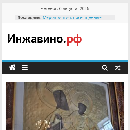
Перейти
Четверг, 6 августа, 2026
к
Последние:
Мероприятия, посвященные
содержимому
Международному Дню семьи
Присвоение звания «Почётный
гражданин Инжавинского округа»
участнице Великой
Инжавино.рф
Отечественной, фронтовичке
Александре Николаевне
Кирсановой
сельский
Безопасность в сети Интернет
портал
Ученики приняли участие в
мероприятии «Сохраним
первоцветы!»
В вольере Воронинского
заповедника родились крапчатые
суслики