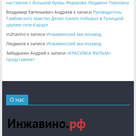
наставник с большой буквы Федорова Людмила Павловна
Владимир Евгеньевич Андреев
к записи
Руководитель
Тамбовского земства Денис Силин побывал в Троицкой
церкви села Караул
inzhavino
к записи
Инжавинский маслозавод
Людмила
к записи
Инжавинский маслозавод
Забадыкин Андрей
к записи
«КРАСИВКА ФИЛЬМ»
представляет
О нас