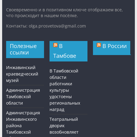
Cвоевременно и в позитивном ключе отображаем все,
что происходит в нашем посёлке.
Контакты: olga.prosvetova@gmail.com
Полезные
В
В России
ссылки
Тамбове
Инжавинский
В Тамбовской
краеведческий
области
музей
работники
Администрация
культуры
Тамбовской
удостоены
области
региональных
наград
Администрация
Инжавинского
Театральный
района
дворик
Тамбовской
возобновляет