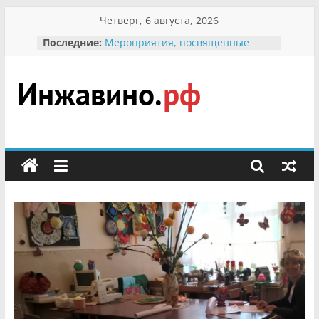
Перейти
Четверг, 6 августа, 2026
к
Последние:
Мероприятия, посвященные
содержимому
Международному Дню семьи
Присвоение звания «Почётный
гражданин Инжавинского округа»
участнице Великой
Инжавино.рф
Отечественной, фронтовичке
Александре Николаевне
Кирсановой
сельский
Безопасность в сети Интернет
портал
Ученики приняли участие в
мероприятии «Сохраним
первоцветы!»
В вольере Воронинского
заповедника родились крапчатые
суслики