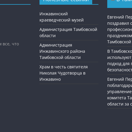
Инжавинский
Евгений П
краеведческий музей
поздравил 
Администрация Тамбовской
профессио
области
праздником
Тамбовской
 все, что
Администрация
Инжавинского района
В Тамбовск
Тамбовской области
используют
подход для
Храм в честь святителя
безопасност
Николая Чудотворца в
Инжавино
Евгений П
поблагодар
управление
комитета Т
области за