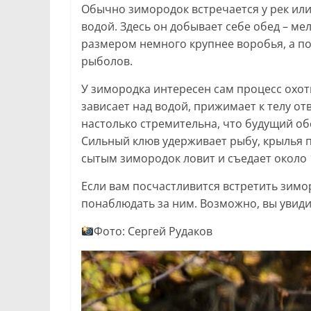
Обычно зимородок встречается у рек или 
водой. Здесь он добывает себе обед – м
размером немного крупнее воробья, а п
рыболов.
У зимородка интересен сам процесс охот
зависает над водой, прижимает к телу от
настолько стремительна, что будущий об
Сильный клюв удерживает рыбу, крылья 
сытым зимородок ловит и съедает около 
Если вам посчастливится встретить зим
понаблюдать за ним. Возможно, вы увидит
Фото: Сергей Рудаков