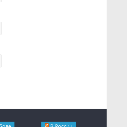
бове
В России