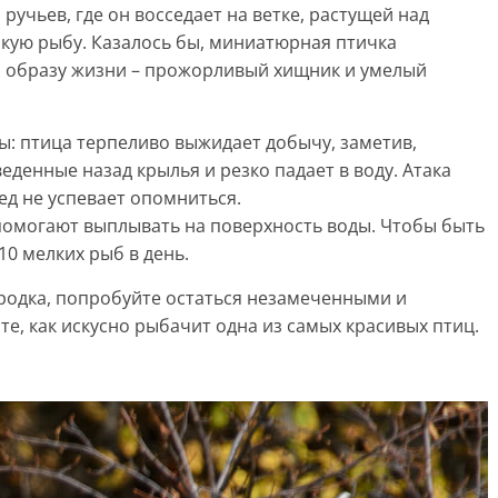
ручьев, где он восседает на ветке, растущей над
елкую рыбу. Казалось бы, миниатюрная птичка
о образу жизни – прожорливый хищник и умелый
ы: птица терпеливо выжидает добычу, заметив,
веденные назад крылья и резко падает в воду. Атака
ед не успевает опомниться.
помогают выплывать на поверхность воды. Чтобы быть
10 мелких рыб в день.
ородка, попробуйте остаться незамеченными и
е, как искусно рыбачит одна из самых красивых птиц.