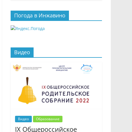
Погода в Инжавино
Видео
Видео
Образование
IX Общероссийское