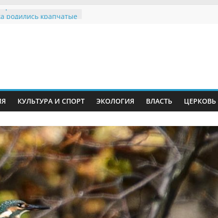
Воронинского
а родились крапчатые
ия, посвященные
дному Дню семьи
е звания «Почётный
Инжавинского округа»
Великой
ной, фронтовичке
ИЯ
КУЛЬТУРА И СПОРТ
ЭКОЛОГИЯ
ВЛАСТЬ
ЦЕРКОВЬ
 Николаевне
й
ть в сети Интернет
иняли участие в
ии «Сохраним
!»