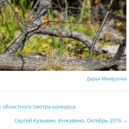
Дарья Махфузова
 областного смотра-конкурса
Сергей Кузьмин. Инжавино. Октябрь 2016
→