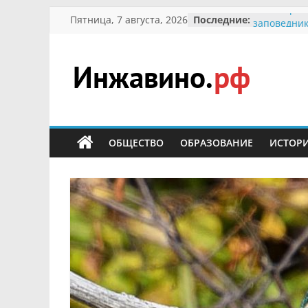
Перейти
Пятница, 7 августа, 2026
Последние:
В вольере 
к
заповедник
суслики
содержимому
Мероприят
Междунаро
Инжавино.рф
Присвоени
гражданин 
участнице 
сельский
Отечествен
портал
ОБЩЕСТВО
ОБРАЗОВАНИЕ
ИСТОР
Александре
Кирсаново
Безопаснос
Ученики пр
мероприят
первоцветы