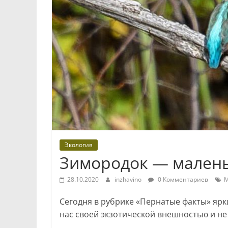
Экология
Зимородок — мален
28.10.2020
inzhavino
0 Комментариев
М
Сегодня в рубрике «Пернатые факты» ярк
нас своей экзотической внешностью и не 