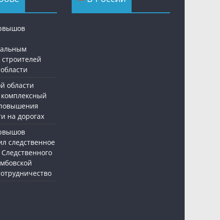
ервышов
с
нальным
 строителей
 области
ой области
 комплексный
 повышения
и на дорогах
ервышов
ил следственное
 Следственного
амбовской
 сотрудничество