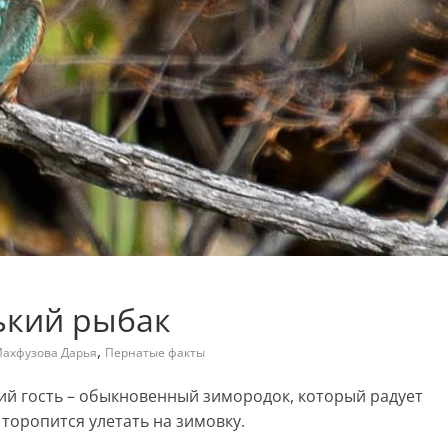
ький рыбак
,
ахфузова Дарья
Пернатые факты
ий гость – обыкновенный зимородок, который радует
торопится улетать на зимовку.