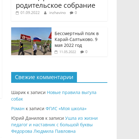
родительское собрание
01.09.2022
inzhavino
0
Бессмертный полк в
Карай-Салтыково. 9
мая 2022 год
0
11.05.2022
Свежие комментарии
Шарик
к записи
Новые правила выгула
собак
Роман
к записи
ФГИС «Моя школа»
Юрий Данилов
к записи
Ушла из жизни
педагог и наставник с большой буквы
Федорова Людмила Павловна