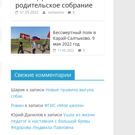
родительское собрание
01.09.2022
inzhavino
0
Бессмертный полк в
Карай-Салтыково. 9
мая 2022 год
0
11.05.2022
Свежие комментарии
Шарик
к записи
Новые правила выгула
собак
Роман
к записи
ФГИС «Моя школа»
Юрий Данилов
к записи
Ушла из жизни
педагог и наставник с большой буквы
Федорова Людмила Павловна