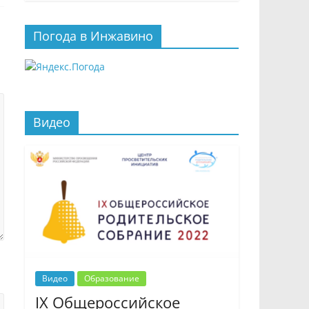
Погода в Инжавино
Видео
Видео
Образование
IX Общероссийское