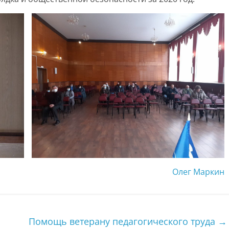
Олег Маркин
Помощь ветерану педагогического труда
→