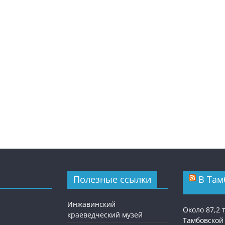
Полезные ссылки
В Там
Инжавинский
Около 87,2
краеведческий музей
Тамбовской