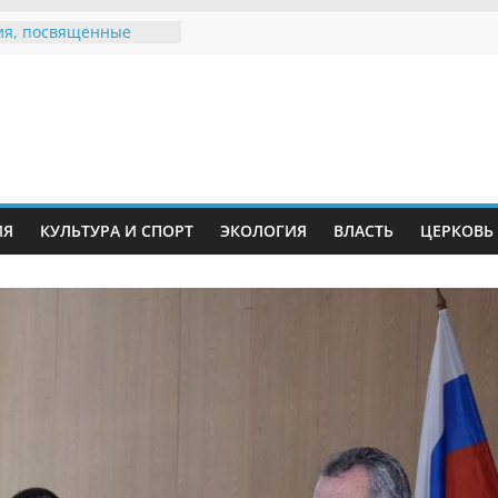
я, посвященные
ному Дню семьи
 звания «Почётный
Инжавинского округа»
Великой
ной, фронтовичке
 Николаевне
ь в сети Интернет
ИЯ
КУЛЬТУРА И СПОРТ
ЭКОЛОГИЯ
ВЛАСТЬ
ЦЕРКОВЬ
иняли участие в
и «Сохраним
!»
Воронинского
а родились крапчатые