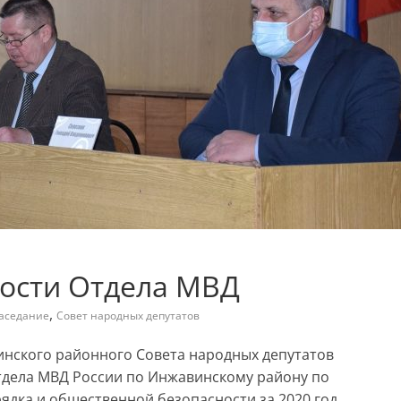
ности Отдела МВД
,
аседание
Совет народных депутатов
винского районного Совета народных депутатов
тдела МВД России по Инжавинскому району по
дка и общественной безопасности за 2020 год.