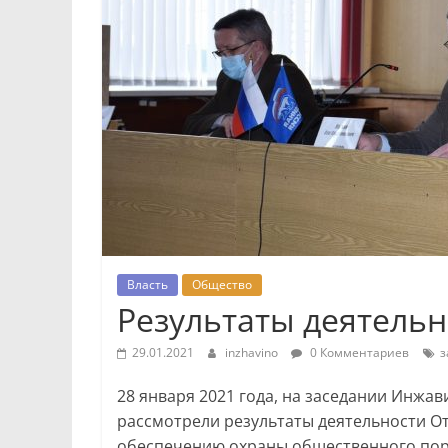
Власть
Общество
Результаты деятель
29.01.2021
inzhavino
0 Комментариев
з
28 января 2021 года, на заседании Инжа
рассмотрели результаты деятельности О
обеспечению охраны общественного поря