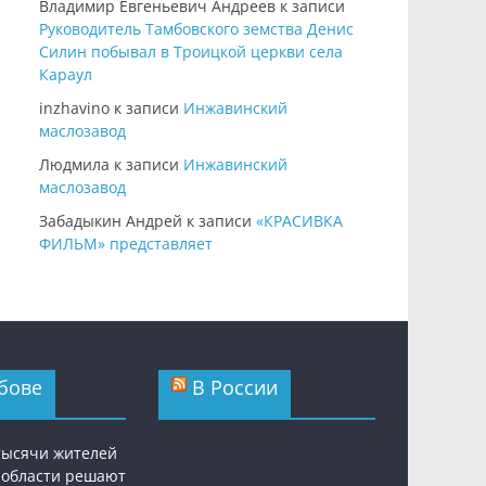
Владимир Евгеньевич Андреев
к записи
Руководитель Тамбовского земства Денис
Силин побывал в Троицкой церкви села
Караул
inzhavino
к записи
Инжавинский
маслозавод
Людмила
к записи
Инжавинский
маслозавод
Забадыкин Андрей
к записи
«КРАСИВКА
ФИЛЬМ» представляет
бове
В России
 тысячи жителей
 области решают