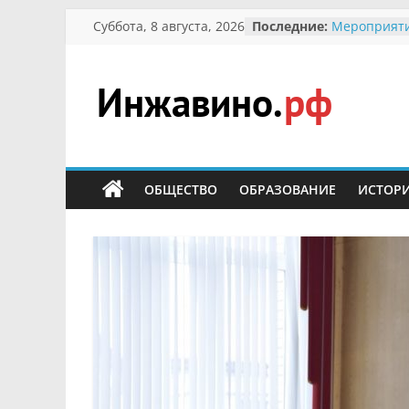
Перейти
Суббота, 8 августа, 2026
Последние:
Мероприяти
к
Международ
Присвоение
содержимому
гражданин 
участнице 
Инжавино.рф
Отечествен
Александре
Кирсановой
сельский
Безопасност
портал
ОБЩЕСТВО
ОБРАЗОВАНИЕ
ИСТОР
Ученики пр
мероприяти
первоцветы
В вольере 
заповедник
суслики