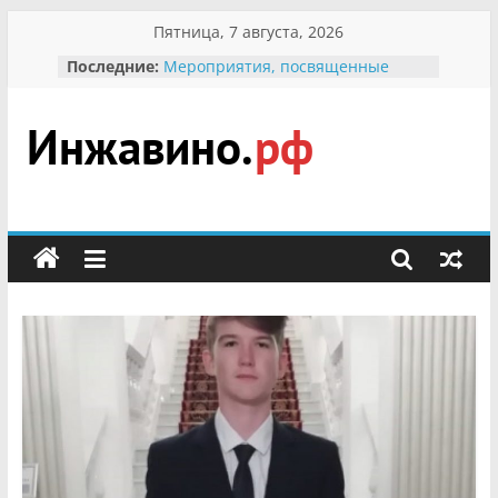
Перейти
Пятница, 7 августа, 2026
к
В вольере Воронинского
Последние:
заповедника родились крапчатые
содержимому
суслики
Мероприятия, посвященные
Международному Дню семьи
Инжавино.рф
Присвоение звания «Почётный
гражданин Инжавинского округа»
участнице Великой
сельский
Отечественной, фронтовичке
Александре Николаевне
портал
Кирсановой
Безопасность в сети Интернет
Ученики приняли участие в
мероприятии «Сохраним
первоцветы!»