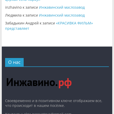
inzhavino
к записи
Инжавинский маслозавод
Людмила
к записи
Инжавинский маслозавод
Забадыкин Андрей
к записи
«КРАСИВКА ФИЛЬМ»
представляет
О нас
Cвоевременно и в позитивном ключе отображаем все,
что происходит в нашем посёлке.