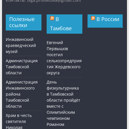
Контакты: olga.prosvetova@gmail.com
Полезные
В
В России
ссылки
Тамбове
Инжавинский
Евгений
краеведческий
Первышов
музей
посетил
Администрация
сельхозпредприя
Тамбовской
тия Жердевского
области
округа
Администрация
День
Инжавинского
физкультурника
района
в Тамбовской
Тамбовской
области пройдёт
области
вместе с
Олимпийским
Храм в честь
чемпионом
святителя
Романом
Николая