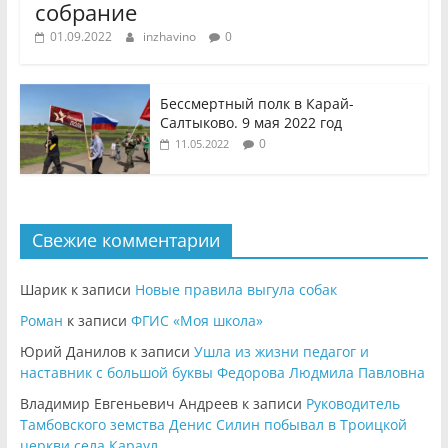
собрание
01.09.2022
inzhavino
0
Бессмертный полк в Карай-
Салтыково. 9 мая 2022 год
0
11.05.2022
Свежие комментарии
Шарик
к записи
Новые правила выгула собак
Роман
к записи
ФГИС «Моя школа»
Юрий Данилов
к записи
Ушла из жизни педагог и
наставник с большой буквы Федорова Людмила Павловна
Владимир Евгеньевич Андреев
к записи
Руководитель
Тамбовского земства Денис Силин побывал в Троицкой
церкви села Караул