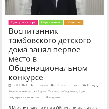
Культура и спорт
Образование
Общество
Воспитанник
тамбовского детского
дома занял первое
место в
Общенациональном
конкурсе
,
17.03.2021
inzhavino
0 Комментариев
Караул
,
,
,
Караульский детский дом
Москва
победитель
Центр
поддержки семьи им. Г.В. Чичерина
В Москве подвели итоги Общенационального