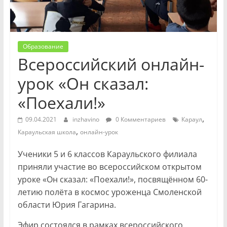
Образование
Всероссийский онлайн-
урок «Он сказал:
«Поехали!»
,
09.04.2021
inzhavino
0 Комментариев
Караул
,
Караульская школа
онлайн-урок
Ученики 5 и 6 классов Караульского филиала
приняли участие во всероссийском открытом
уроке «Он сказал: «Поехали!», посвящённом 60-
летию полёта в космос уроженца Смоленской
области Юрия Гагарина.
Эфир состоялся в рамках всероссийского