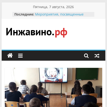
Перейти
Пятница, 7 августа, 2026
к
Последние:
Мероприятия, посвященные
содержимому
Международному Дню семьи
Присвоение звания «Почётный
гражданин Инжавинского округа»
участнице Великой
Инжавино.рф
Отечественной, фронтовичке
Александре Николаевне
Кирсановой
сельский
Безопасность в сети Интернет
портал
Ученики приняли участие в
мероприятии «Сохраним
первоцветы!»
В вольере Воронинского
заповедника родились крапчатые
суслики