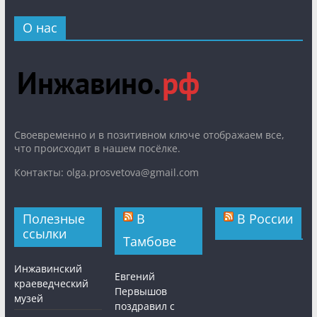
О нас
Cвоевременно и в позитивном ключе отображаем все,
что происходит в нашем посёлке.
Контакты: olga.prosvetova@gmail.com
Полезные
В
В России
ссылки
Тамбове
Инжавинский
Евгений
краеведческий
Первышов
музей
поздравил с