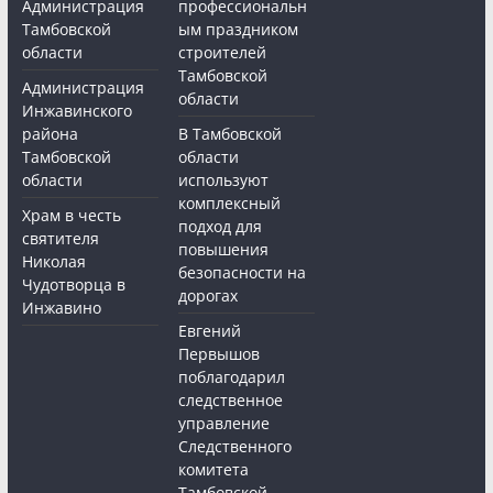
Администрация
профессиональн
Тамбовской
ым праздником
области
строителей
Тамбовской
Администрация
области
Инжавинского
района
В Тамбовской
Тамбовской
области
области
используют
комплексный
Храм в честь
подход для
святителя
повышения
Николая
безопасности на
Чудотворца в
дорогах
Инжавино
Евгений
Первышов
поблагодарил
следственное
управление
Следственного
комитета
Тамбовской