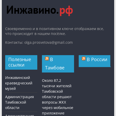
Cвоевременно и в позитивном ключе отображаем все,
что происходит в нашем посёлке.
Контакты: olga.prosvetova@gmail.com
Полезные
В
В России
ссылки
Тамбове
Инжавинский
Около 87,2
краеведческий
тысячи жителей
музей
Тамбовской
Администрация
области решают
Тамбовской
вопросы ЖКХ
области
через мобильное
приложение
Администрация