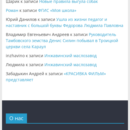
Шарик
к записи
Новые правила выгула собак
Роман
к записи
ФГИС «Моя школа»
Юрий Данилов
к записи
Ушла из жизни педагог и
наставник с большой буквы Федорова Людмила Павловна
Владимир Евгеньевич Андреев
к записи
Руководитель
Тамбовского земства Денис Силин побывал в Троицкой
церкви села Караул
inzhavino
к записи
Инжавинский маслозавод
Людмила
к записи
Инжавинский маслозавод
Забадыкин Андрей
к записи
«КРАСИВКА ФИЛЬМ»
представляет
О нас