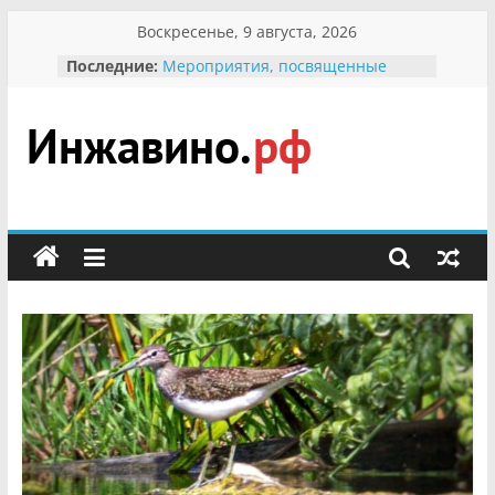
Перейти
Воскресенье, 9 августа, 2026
к
Последние:
Мероприятия, посвященные
содержимому
Международному Дню семьи
Присвоение звания «Почётный
гражданин Инжавинского округа»
участнице Великой
Инжавино.рф
Отечественной, фронтовичке
Александре Николаевне
Кирсановой
сельский
Безопасность в сети Интернет
портал
Ученики приняли участие в
мероприятии «Сохраним
первоцветы!»
В вольере Воронинского
заповедника родились крапчатые
суслики