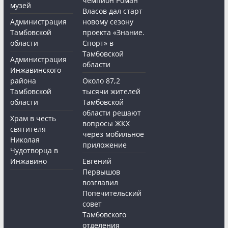
чемпион Роман
музей
Власов дал старт
Администрация
новому сезону
Тамбовской
проекта «Знание.
области
Спорт» в
Тамбовской
Администрация
области
Инжавинского
района
Около 87,2
Тамбовской
тысячи жителей
области
Тамбовской
области решают
Храм в честь
вопросы ЖКХ
святителя
через мобильное
Николая
приложение
Чудотворца в
Инжавино
Евгений
Первышов
возглавил
Попечительский
совет
Тамбовского
отделения