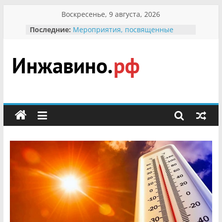
Перейти
Воскресенье, 9 августа, 2026
к
Последние:
Мероприятия, посвященные
содержимому
Международному Дню семьи
Присвоение звания «Почётный
гражданин Инжавинского округа»
участнице Великой
Инжавино.рф
Отечественной, фронтовичке
Александре Николаевне
Кирсановой
сельский
Безопасность в сети Интернет
портал
Ученики приняли участие в
мероприятии «Сохраним
первоцветы!»
В вольере Воронинского
заповедника родились крапчатые
суслики