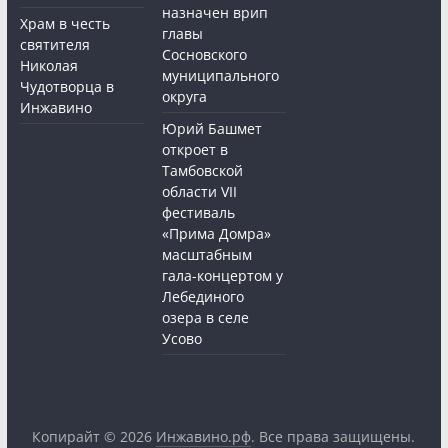
назначен врип
Храм в честь
главы
святителя
Сосновского
Николая
муниципального
Чудотворца в
округа
Инжавино
Юрий Башмет
откроет в
Тамбовской
области VII
фестиваль
«Прима Домра»
масштабным
гала-концертом у
Лебединого
озера в селе
Усово
Копирайт © 2026
Инжавино.рф
. Все права защищены.