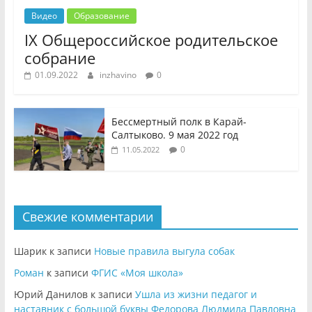
Видео
Образование
IX Общероссийское родительское
собрание
01.09.2022
inzhavino
0
Бессмертный полк в Карай-
Салтыково. 9 мая 2022 год
0
11.05.2022
Свежие комментарии
Шарик
к записи
Новые правила выгула собак
Роман
к записи
ФГИС «Моя школа»
Юрий Данилов
к записи
Ушла из жизни педагог и
наставник с большой буквы Федорова Людмила Павловна