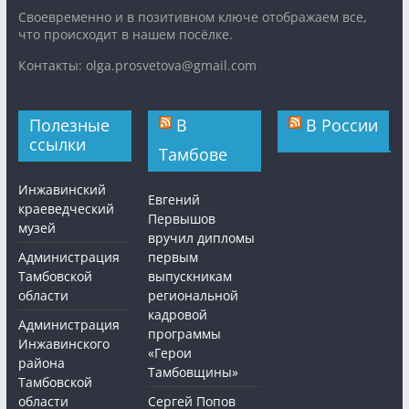
Cвоевременно и в позитивном ключе отображаем все,
что происходит в нашем посёлке.
Контакты: olga.prosvetova@gmail.com
Полезные
В
В России
ссылки
Тамбове
Инжавинский
Евгений
краеведческий
Первышов
музей
вручил дипломы
Администрация
первым
Тамбовской
выпускникам
области
региональной
кадровой
Администрация
программы
Инжавинского
«Герои
района
Тамбовщины»
Тамбовской
области
Сергей Попов