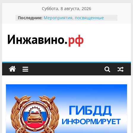
Перейти
Суббота, 8 августа, 2026
к
Последние:
Мероприятия, посвященные
содержимому
Международному Дню семьи
Присвоение звания «Почётный
гражданин Инжавинского округа»
участнице Великой
Инжавино.рф
Отечественной, фронтовичке
Александре Николаевне
Кирсановой
сельский
Безопасность в сети Интернет
портал
Ученики приняли участие в
мероприятии «Сохраним
первоцветы!»
В вольере Воронинского
заповедника родились крапчатые
суслики