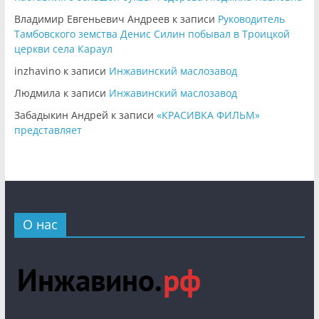
Владимир Евгеньевич Андреев
к записи
Руководитель
Тамбовского земства Денис Силин побывал в Троицкой
церкви села Караул
inzhavino
к записи
Инжавинский маслозавод
Людмила
к записи
Инжавинский маслозавод
Забадыкин Андрей
к записи
«КРАСИВКА ФИЛЬМ»
представляет
О нас