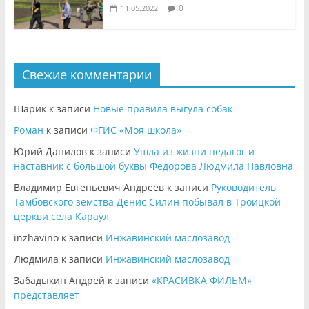
0
11.05.2022
Свежие комментарии
Шарик
к записи
Новые правила выгула собак
Роман
к записи
ФГИС «Моя школа»
Юрий Данилов
к записи
Ушла из жизни педагог и
наставник с большой буквы Федорова Людмила Павловна
Владимир Евгеньевич Андреев
к записи
Руководитель
Тамбовского земства Денис Силин побывал в Троицкой
церкви села Караул
inzhavino
к записи
Инжавинский маслозавод
Людмила
к записи
Инжавинский маслозавод
Забадыкин Андрей
к записи
«КРАСИВКА ФИЛЬМ»
представляет