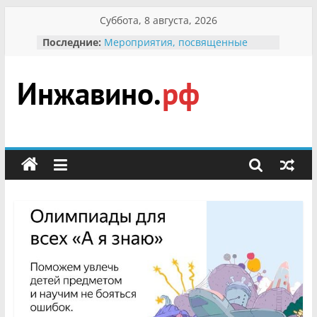
Перейти
Суббота, 8 августа, 2026
к
Последние:
Мероприятия, посвященные
содержимому
Международному Дню семьи
Присвоение звания «Почётный
гражданин Инжавинского округа»
участнице Великой
Инжавино.рф
Отечественной, фронтовичке
Александре Николаевне
Кирсановой
сельский
Безопасность в сети Интернет
портал
Ученики приняли участие в
мероприятии «Сохраним
первоцветы!»
В вольере Воронинского
заповедника родились крапчатые
суслики