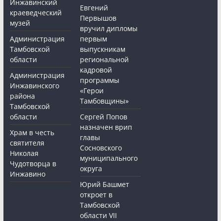
Инжавинский
Евгений
краеведческий
Первышов
музей
вручил дипломы
Администрация
первым
Тамбовской
выпускникам
области
региональной
кадровой
Администрация
программы
Инжавинского
«Герои
района
Тамбовщины»
Тамбовской
области
Сергей Попов
назначен врип
Храм в честь
главы
святителя
Сосновского
Николая
муниципального
Чудотворца в
округа
Инжавино
Юрий Башмет
откроет в
Тамбовской
области VII