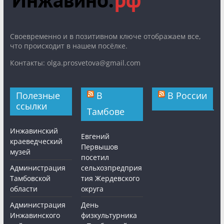
Cвоевременно и в позитивном ключе отображаем все,
что происходит в нашем посёлке.
Контакты: olga.prosvetova@gmail.com
Полезные
В
В России
ссылки
Тамбове
Инжавинский
Евгений
краеведческий
Первышов
музей
посетил
Администрация
сельхозпредприя
Тамбовской
тия Жердевского
области
округа
Администрация
День
Инжавинского
физкультурника