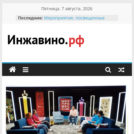
Перейти
Пятница, 7 августа, 2026
к
Последние:
Мероприятия, посвященные
содержимому
Международному Дню семьи
Присвоение звания «Почётный
гражданин Инжавинского округа»
участнице Великой
Инжавино.рф
Отечественной, фронтовичке
Александре Николаевне
Кирсановой
сельский
Безопасность в сети Интернет
портал
Ученики приняли участие в
мероприятии «Сохраним
первоцветы!»
В вольере Воронинского
заповедника родились крапчатые
суслики