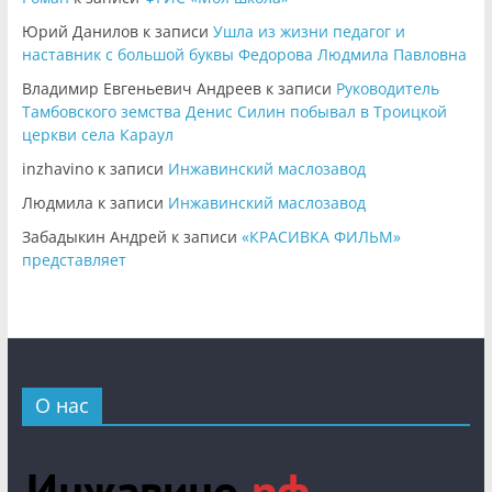
Юрий Данилов
к записи
Ушла из жизни педагог и
наставник с большой буквы Федорова Людмила Павловна
Владимир Евгеньевич Андреев
к записи
Руководитель
Тамбовского земства Денис Силин побывал в Троицкой
церкви села Караул
inzhavino
к записи
Инжавинский маслозавод
Людмила
к записи
Инжавинский маслозавод
Забадыкин Андрей
к записи
«КРАСИВКА ФИЛЬМ»
представляет
О нас