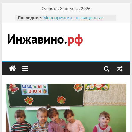
Перейти
Суббота, 8 августа, 2026
к
Последние:
Мероприятия, посвященные
содержимому
Международному Дню семьи
Присвоение звания «Почётный
гражданин Инжавинского округа»
участнице Великой
Инжавино.рф
Отечественной, фронтовичке
Александре Николаевне
Кирсановой
сельский
Безопасность в сети Интернет
портал
Ученики приняли участие в
мероприятии «Сохраним
первоцветы!»
В вольере Воронинского
заповедника родились крапчатые
суслики