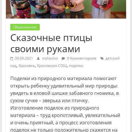
Образование
Сказочные птицы
своими руками
30.09.2021
inzhavino
0 Комментариев
детский
,
,
,
сад
Красивка
Красивская СОШ
поделки
Поделки из природного материала помогают
открыть ребенку удивительный мир природы:
увидеть в еловой шишке забавного гномика, в
сухом сучке – зверька или птичку.
Изготовление поделок из природного
материала – труд кропотливый, увлекательный
и очень приятный, а процесс изготовления
поделок не только положительно скажется на