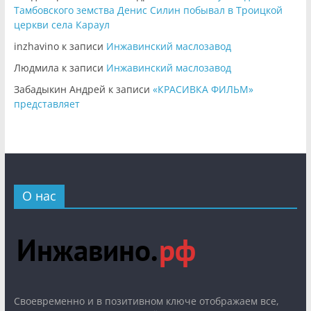
Тамбовского земства Денис Силин побывал в Троицкой
церкви села Караул
inzhavino
к записи
Инжавинский маслозавод
Людмила
к записи
Инжавинский маслозавод
Забадыкин Андрей
к записи
«КРАСИВКА ФИЛЬМ»
представляет
О нас
Cвоевременно и в позитивном ключе отображаем все,