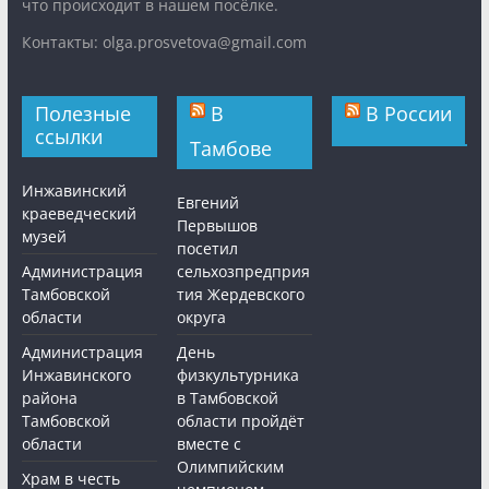
что происходит в нашем посёлке.
Контакты: olga.prosvetova@gmail.com
Полезные
В
В России
ссылки
Тамбове
Инжавинский
Евгений
краеведческий
Первышов
музей
посетил
Администрация
сельхозпредприя
Тамбовской
тия Жердевского
области
округа
Администрация
День
Инжавинского
физкультурника
района
в Тамбовской
Тамбовской
области пройдёт
области
вместе с
Олимпийским
Храм в честь