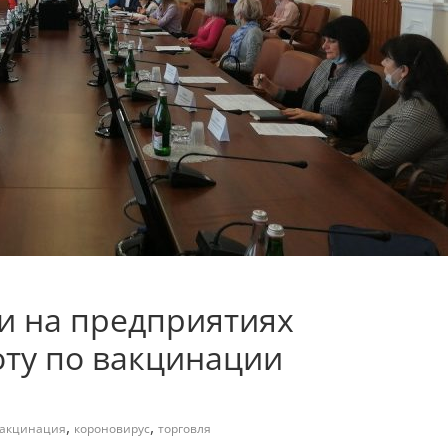
и на предприятиях
оту по вакцинации
,
,
акцинация
короновирус
торговля