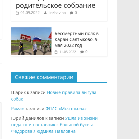
родительское собрание
01.09.2022
inzhavino
0
Бессмертный полк в
Карай-Салтыково. 9
мая 2022 год
0
11.05.2022
Свежие комментарии
Шарик
к записи
Новые правила выгула
собак
Роман
к записи
ФГИС «Моя школа»
Юрий Данилов
к записи
Ушла из жизни
педагог и наставник с большой буквы
Федорова Людмила Павловна