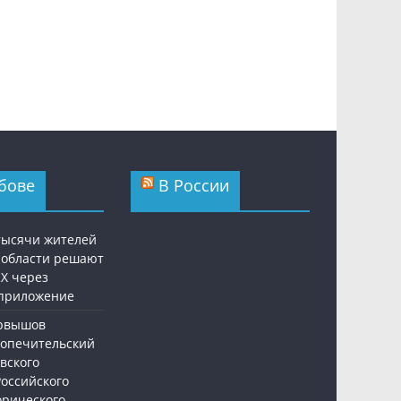
бове
В России
 тысячи жителей
 области решают
Х через
приложение
ервышов
Попечительский
вского
Российского
орического