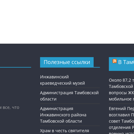
Полезные ссылки
В Там
Инжавинский
Около 87,2
краеведческий музей
Тамбовской
Администрация Тамбовской
вопросы ЖК
области
мобильное 
 все, что
Администрация
Евгений П
Инжавинского района
возглавил 
Тамбовской области
совет Тамбо
отделения 
Храм в честь святителя
военно-ист