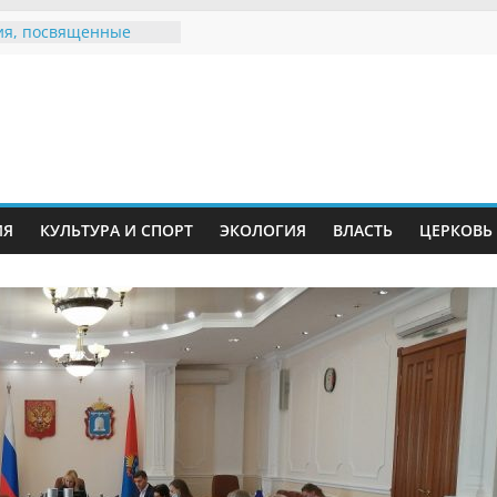
я, посвященные
ному Дню семьи
 звания «Почётный
Инжавинского округа»
Великой
ной, фронтовичке
 Николаевне
ь в сети Интернет
ИЯ
КУЛЬТУРА И СПОРТ
ЭКОЛОГИЯ
ВЛАСТЬ
ЦЕРКОВЬ
иняли участие в
и «Сохраним
!»
Воронинского
а родились крапчатые