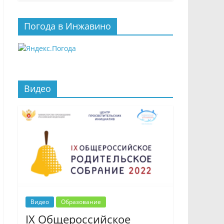
Погода в Инжавино
Видео
Видео
Образование
IX Общероссийское