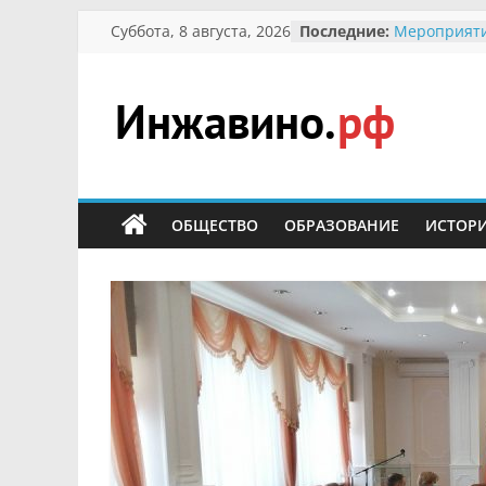
Перейти
Суббота, 8 августа, 2026
Последние:
Мероприяти
к
Международ
Присвоение
содержимому
гражданин 
участнице 
Инжавино.рф
Отечествен
Александре
Кирсановой
сельский
Безопасност
портал
ОБЩЕСТВО
ОБРАЗОВАНИЕ
ИСТОР
Ученики пр
мероприяти
первоцветы
В вольере 
заповедник
суслики