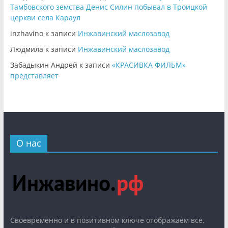
Тамбовского земства Денис Силин побывал в Троицкой
церкви села Караул
inzhavino
к записи
Инжавинский маслозавод
Людмила
к записи
Инжавинский маслозавод
Забадыкин Андрей
к записи
«КРАСИВКА ФИЛЬМ»
представляет
О нас
Cвоевременно и в позитивном ключе отображаем все,