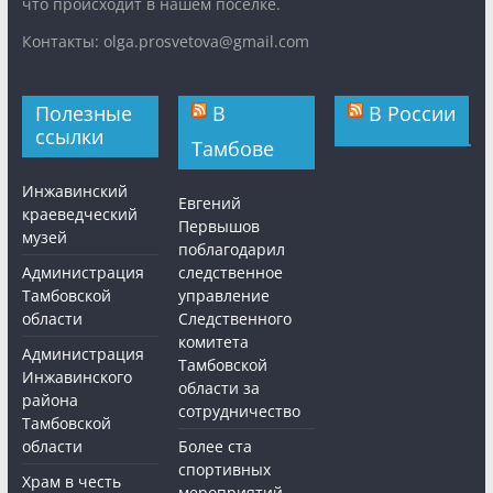
что происходит в нашем посёлке.
Контакты: olga.prosvetova@gmail.com
Полезные
В
В России
ссылки
Тамбове
Инжавинский
Евгений
краеведческий
Первышов
музей
поблагодарил
Администрация
следственное
Тамбовской
управление
области
Следственного
комитета
Администрация
Тамбовской
Инжавинского
области за
района
сотрудничество
Тамбовской
области
Более ста
спортивных
Храм в честь
мероприятий