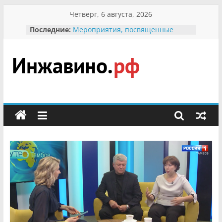
Перейти
Четверг, 6 августа, 2026
к
Последние:
Мероприятия, посвященные
содержимому
Международному Дню семьи
Присвоение звания «Почётный
гражданин Инжавинского округа»
участнице Великой
Инжавино.рф
Отечественной, фронтовичке
Александре Николаевне
Кирсановой
сельский
Безопасность в сети Интернет
портал
Ученики приняли участие в
мероприятии «Сохраним
первоцветы!»
В вольере Воронинского
заповедника родились крапчатые
суслики